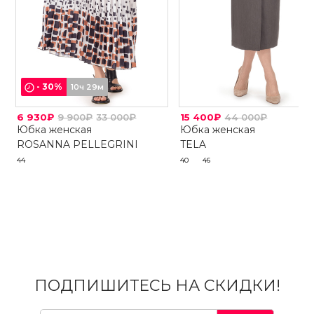
-
30
%
10ч 29м
6 930₽
9 900₽
33 000₽
15 400₽
44 000₽
Юбка женская
Юбка женская
ROSANNA PELLEGRINI
TELA
44
40
46
ПОДПИШИТЕСЬ НА СКИДКИ!