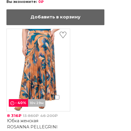
Вы экономите:
0₽
Добавить в корзину
-
40
%
10ч 29м
8 316₽
13 860₽
46 200₽
Юбка женская
ROSANNA PELLEGRINI