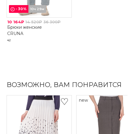
-
30
%
10ч 29м
10 164₽
14 520₽
36 300₽
Брюки женские
CRUNA
42
ВОЗМОЖНО, ВАМ ПОНРАВИТСЯ
new