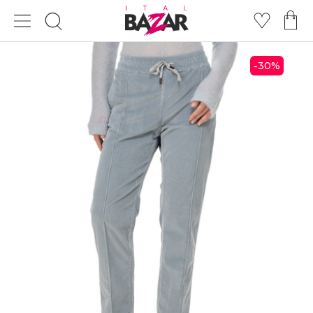
30
%
-