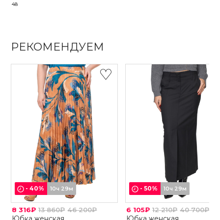
48
РЕКОМЕНДУЕМ
-
40
%
-
50
%
10ч 29м
10ч 29м
8 316₽
13 860₽
46 200₽
6 105₽
12 210₽
40 700₽
Юбка женская
Юбка женская