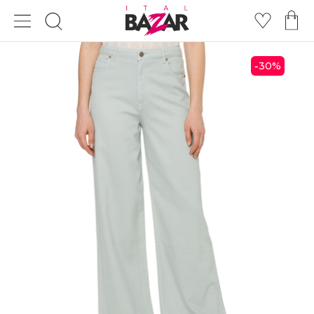
30
%
-