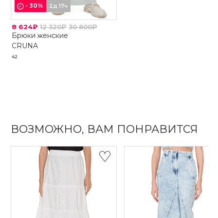
-
30
%
2д 17ч
8 624₽
12 320₽
30 800₽
Брюки женские
CRUNA
42
ВОЗМОЖНО, ВАМ ПОНРАВИТСЯ