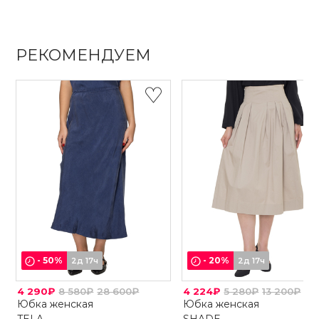
РЕКОМЕНДУЕМ
-
50
%
-
20
%
2д 17ч
2д 17ч
4 290₽
8 580₽
28 600₽
4 224₽
5 280₽
13 200₽
Юбка женская
Юбка женская