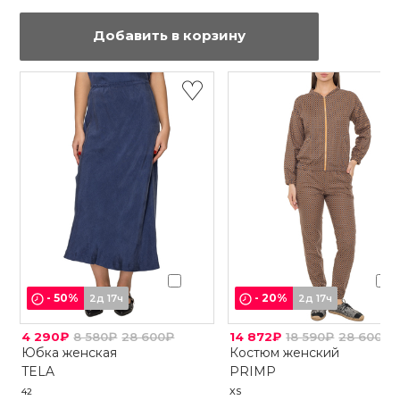
Добавить в корзину
-
50
%
-
20
%
2д 17ч
2д 17ч
4 290₽
8 580₽
28 600₽
14 872₽
18 590₽
28 600₽
Юбка женская
Костюм женский
TELA
PRIMP
42
XS