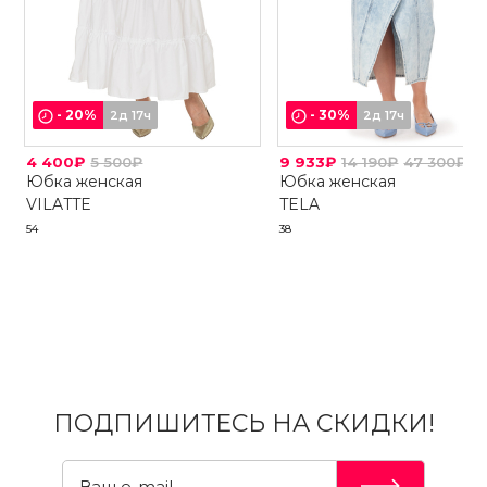
-
20
%
-
30
%
2д 17ч
2д 17ч
4 400₽
5 500₽
9 933₽
14 190₽
47 300₽
Юбка женская
Юбка женская
VILATTE
TELA
54
38
ПОДПИШИТЕСЬ НА СКИДКИ!