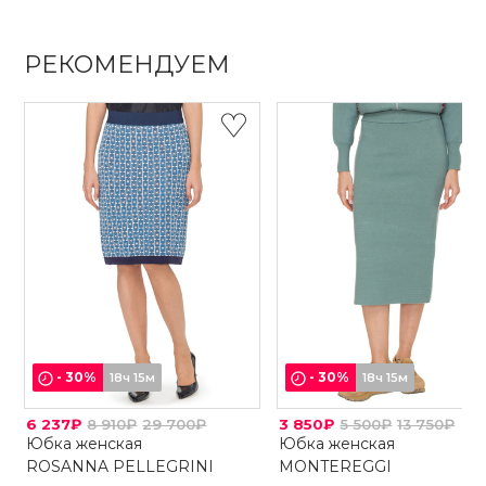
РЕКОМЕНДУЕМ
-
30
%
-
30
%
18ч 15м
18ч 15м
6 237₽
8 910₽
29 700₽
3 850₽
5 500₽
13 750₽
Юбка женская
Юбка женская
ROSANNA PELLEGRINI
MONTEREGGI