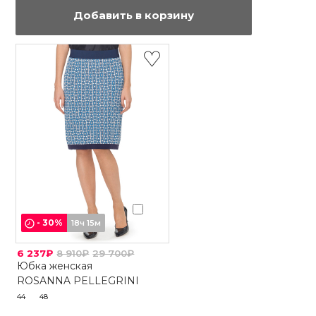
Добавить в корзину
-
30
%
18ч 15м
6 237₽
8 910₽
29 700₽
Юбка женская
ROSANNA PELLEGRINI
44
48