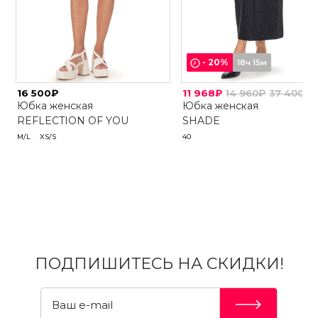
-
20
%
18ч 15м
16 500₽
11 968₽
14 960₽
37 400₽
Юбка женская
Юбка женская
REFLECTION OF YOU
SHADE
M/L
XS/S
40
ПОДПИШИТЕСЬ НА СКИДКИ!