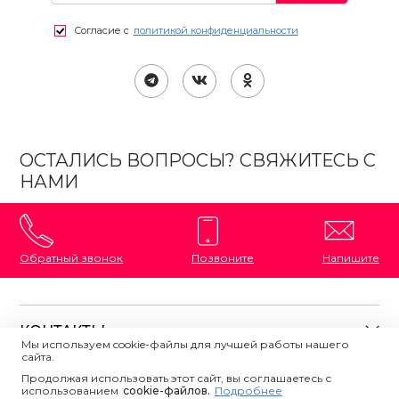
Согласие с
политикой конфиденциальности
ОСТАЛИСЬ ВОПРОСЫ? СВЯЖИТЕСЬ С
НАМИ
Обратный звонок
Позвоните
Напишите
КОНТАКТЫ
Мы используем cookie-файлы для лучшей работы нашего
сайта.
8 (800) 333-87-72
Магазины на карте
Продолжая использовать этот сайт, вы соглашаетесь с
ПОЛЕЗНАЯ ИНФОРМАЦИЯ
использованием
Напишите нам
сookie-файлов.
Подробнее