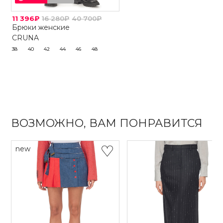
11 396₽
16 280₽
40 700₽
Брюки женские
CRUNA
38
40
42
44
46
48
ВОЗМОЖНО, ВАМ ПОНРАВИТСЯ
new