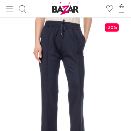
30
%
-