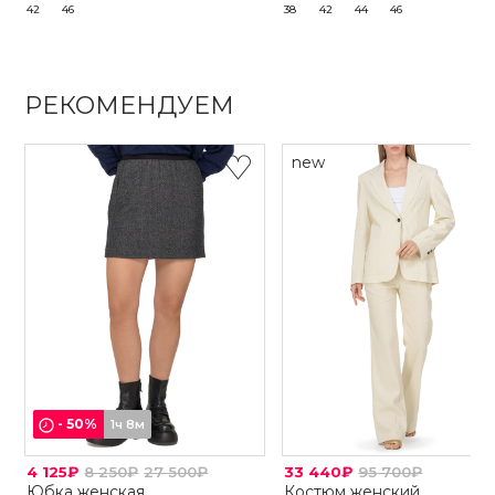
42
46
38
42
44
46
РЕКОМЕНДУЕМ
new
-
50
%
1ч 8м
4 125₽
8 250₽
27 500₽
33 440₽
95 700₽
Юбка женская
Костюм женский