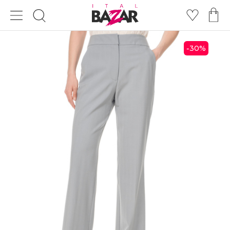
30
%
-