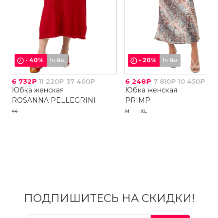
-
40
%
-
20
%
1ч 8м
1ч 8м
6 732₽
11 220₽
37 400₽
6 248₽
7 810₽
10 450₽
Юбка женская
Юбка женская
ROSANNA PELLEGRINI
PRIMP
44
M
XL
ПОДПИШИТЕСЬ НА СКИДКИ!