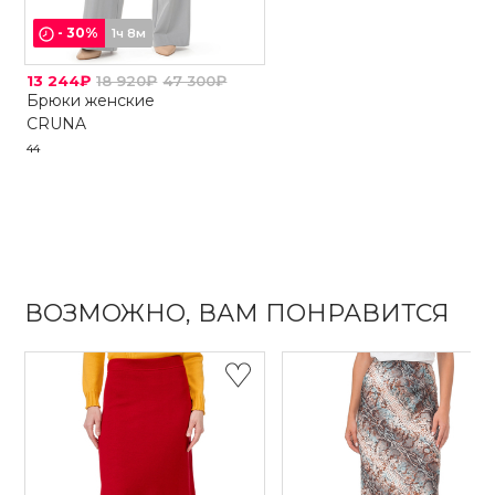
-
30
%
1ч 8м
13 244₽
18 920₽
47 300₽
Брюки женские
CRUNA
44
ВОЗМОЖНО, ВАМ ПОНРАВИТСЯ