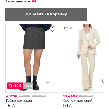
Вы экономите:
0₽
Добавить в корзину
new
-
50
%
1ч 8м
4 125₽
8 250₽
27 500₽
33 440₽
95 700₽
Юбка женская
Костюм женский
TELA
TELA