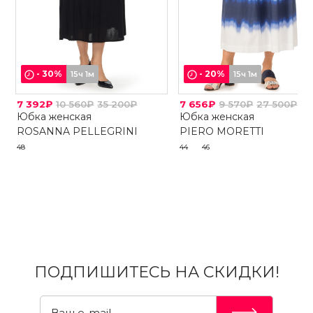
-
30
%
-
20
%
15ч 1м
15ч 1м
7 392₽
10 560₽
35 200₽
7 656₽
9 570₽
27 500₽
Юбка женская
Юбка женская
ROSANNA PELLEGRINI
PIERO MORETTI
48
44
46
ПОДПИШИТЕСЬ НА СКИДКИ!