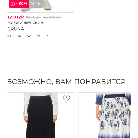
-
30
%
15ч 1м
12 012₽
17 160₽
42 900₽
Брюки женские
CRUNA
38
40
42
44
46
ВОЗМОЖНО, ВАМ ПОНРАВИТСЯ