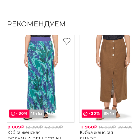
РЕКОМЕНДУЕМ
-
30
%
-
20
%
15ч 1м
15ч 1м
9 009₽
12 870₽
42 900₽
11 968₽
14 960₽
37 400₽
Юбка женская
Юбка женская