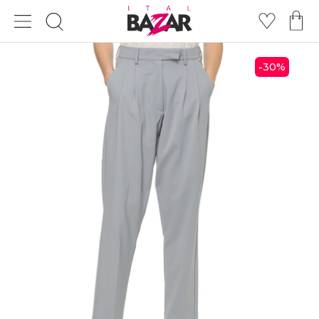
30
%
-