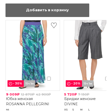
Добавить в корзину
-
30
%
-
20
%
15ч 1м
15ч 1м
9 009₽
12 870₽
42 900₽
5 720₽
7 150₽
Юбка женская
Бриджи женские
ROSANNA PELLEGRINI
DIVINE
44
XS
S
M
L