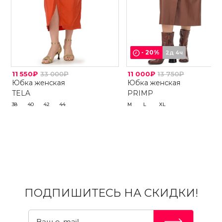
-
20
%
2д 4ч
11 550₽
33 000₽
11 000₽
13 750₽
Юбка женская
Юбка женская
TELA
PRIMP
38
40
42
44
M
L
XL
ПОДПИШИТЕСЬ НА СКИДКИ!