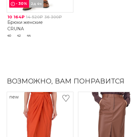
-
30
%
2д 4ч
10 164₽
14 520₽
36 300₽
Брюки женские
CRUNA
40
42
44
ВОЗМОЖНО, ВАМ ПОНРАВИТСЯ
new