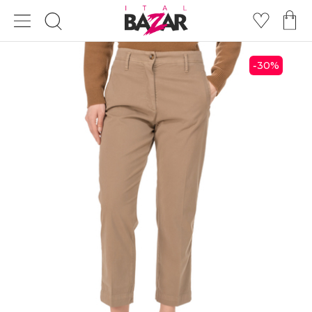
30
%
-