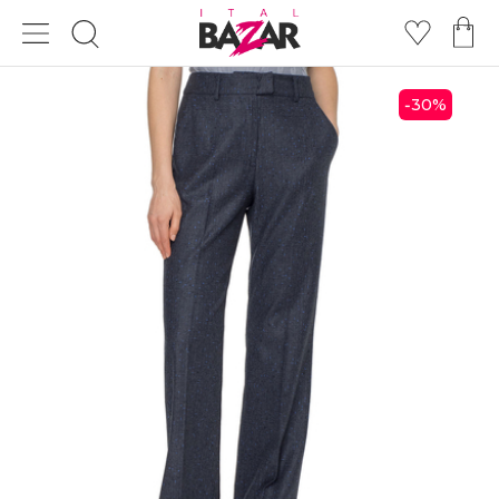
30
%
-