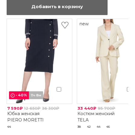
Добавить в корзину
new
-
40
%
11ч 8м
7 590₽
12 650₽
36 300₽
33 440₽
95 700₽
Юбка женская
Костюм женский
PIERO MORETTI
TELA
44
38
42
44
46