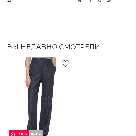
44
38
42
44
46
ВЫ НЕДАВНО СМОТРЕЛИ
-
30
%
11ч 8м