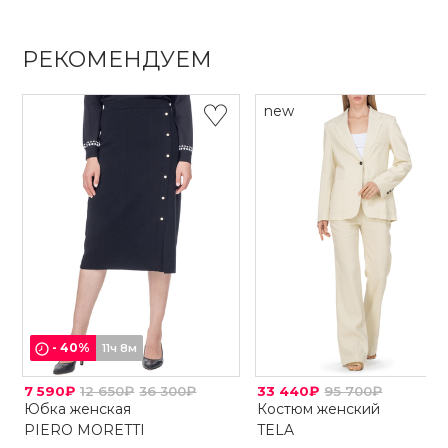
РЕКОМЕНДУЕМ
new
-
40
%
11ч 8м
7 590₽
12 650₽
36 300₽
33 440₽
95 700₽
Юбка женская
Костюм женский
PIERO MORETTI
TELA