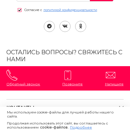
Согласие с
политикой конфиденциальности
ОСТАЛИСЬ ВОПРОСЫ? СВЯЖИТЕСЬ С
НАМИ
Обратный звонок
Позвоните
Напишите
КОНТАКТЫ
Мы используем cookie-файлы для лучшей работы нашего
сайта.
8 (800) 333-87-72
Магазины на карте
Продолжая использовать этот сайт, вы соглашаетесь с
ПОЛЕЗНАЯ ИНФОРМАЦИЯ
использованием
Напишите нам
сookie-файлов.
Подробнее