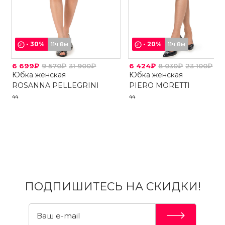
-
30
%
-
20
%
11ч 8м
11ч 8м
6 699₽
9 570₽
31 900₽
6 424₽
8 030₽
23 100₽
Юбка женская
Юбка женская
ROSANNA PELLEGRINI
PIERO MORETTI
44
44
ПОДПИШИТЕСЬ НА СКИДКИ!