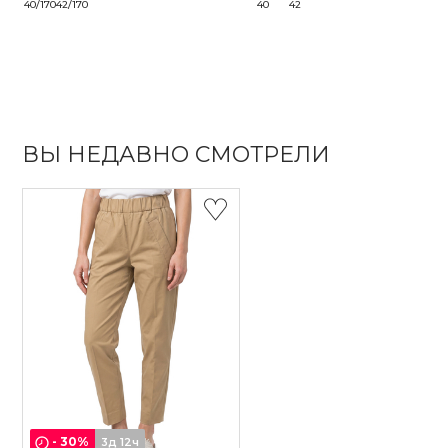
40/170
42/170
40
42
ВЫ НЕДАВНО СМОТРЕЛИ
-
30
%
3д 12ч