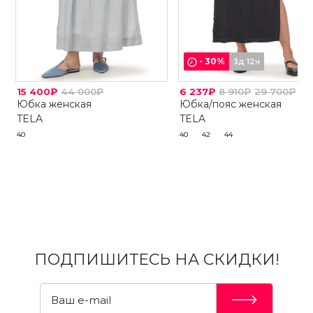
-
30
%
3д 12ч
15 400₽
44 000₽
6 237₽
8 910₽
29 700₽
Юбка женская
Юбка/пояс женская
TELA
TELA
40
40
42
44
ПОДПИШИТЕСЬ НА СКИДКИ!