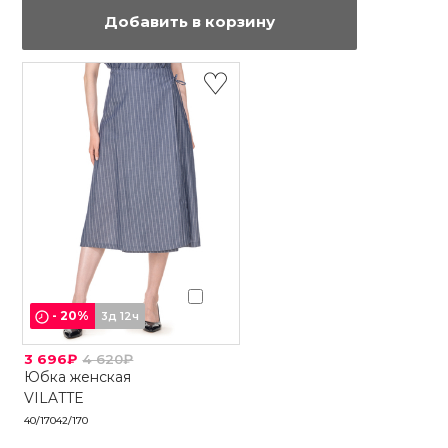
Добавить в корзину
-
20
%
3д 12ч
3 696₽
4 620₽
Юбка женская
VILATTE
40/170
42/170