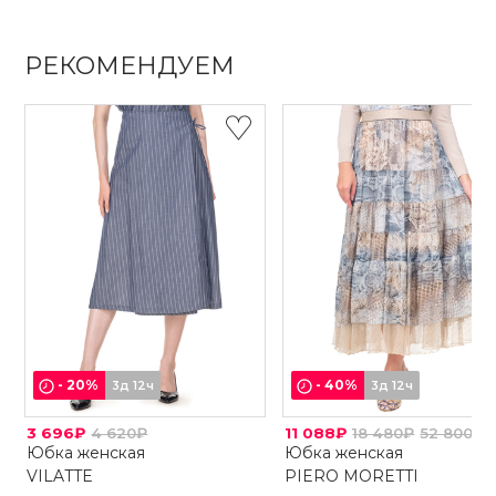
РЕКОМЕНДУЕМ
-
20
%
-
40
%
3д 12ч
3д 12ч
3 696₽
4 620₽
11 088₽
18 480₽
52 800₽
Юбка женская
Юбка женская
VILATTE
PIERO MORETTI