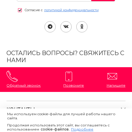
Согласие с
политикой конфиденциальности
ОСТАЛИСЬ ВОПРОСЫ? СВЯЖИТЕСЬ С
НАМИ
Обратный звонок
Позвоните
Напишите
КОНТАКТЫ
Мы используем cookie-файлы для лучшей работы нашего
сайта.
8 (800) 333-87-72
Магазины на карте
Продолжая использовать этот сайт, вы соглашаетесь с
ПОЛЕЗНАЯ ИНФОРМАЦИЯ
использованием
Напишите нам
сookie-файлов.
Подробнее