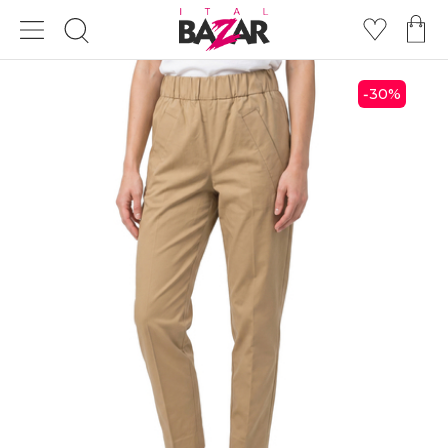
30
%
-