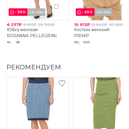
-
30
%
-
20
%
23ч 20м
23ч 20м
6 237₽
8 910₽
29 700₽
10 912₽
13 640₽
20 900₽
Юбка женская
Костюм женский
ROSANNA PELLEGRINI
PRIMP
44
48
M/L
XS/S
РЕКОМЕНДУЕМ