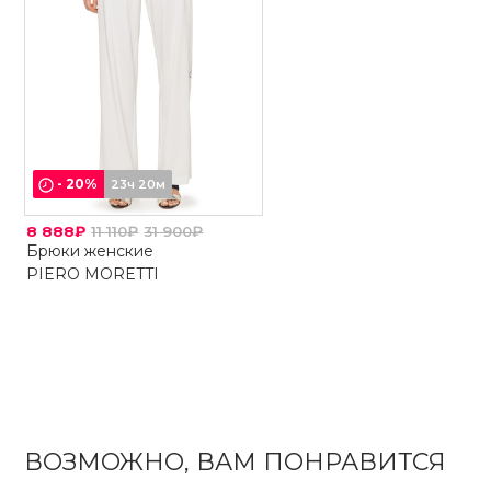
-
20
%
23ч 20м
8 888₽
11 110₽
31 900₽
Брюки женские
PIERO MORETTI
ВОЗМОЖНО, ВАМ ПОНРАВИТСЯ