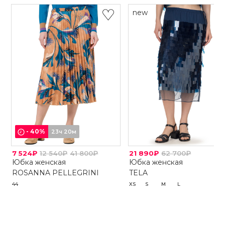
new
-
40
%
23ч 20м
7 524₽
12 540₽
41 800₽
21 890₽
62 700₽
Юбка женская
Юбка женская
ROSANNA PELLEGRINI
TELA
44
XS
S
M
L