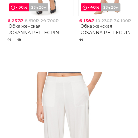
-
30
%
-
40
%
23ч 20м
23ч 20м
6 237₽
8 910₽
29 700₽
6 138₽
10 230₽
34 100₽
Юбка женская
Юбка женская
ROSANNA PELLEGRINI
ROSANNA PELLEGRINI
44
48
44