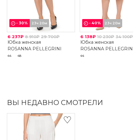
-
30
%
-
40
%
23ч 20м
23ч 20м
6 237₽
8 910₽
29 700₽
6 138₽
10 230₽
34 100₽
Юбка женская
Юбка женская
ROSANNA PELLEGRINI
ROSANNA PELLEGRINI
44
48
44
ВЫ НЕДАВНО СМОТРЕЛИ