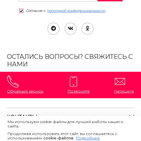
Согласие с
политикой конфиденциальности
ОСТАЛИСЬ ВОПРОСЫ? СВЯЖИТЕСЬ С
НАМИ
Обратный звонок
Позвоните
Напишите
КОНТАКТЫ
Мы используем cookie-файлы для лучшей работы нашего
сайта.
8 (800) 333-87-72
Магазины на карте
Продолжая использовать этот сайт, вы соглашаетесь с
ПОЛЕЗНАЯ ИНФОРМАЦИЯ
использованием
Напишите нам
сookie-файлов.
Подробнее