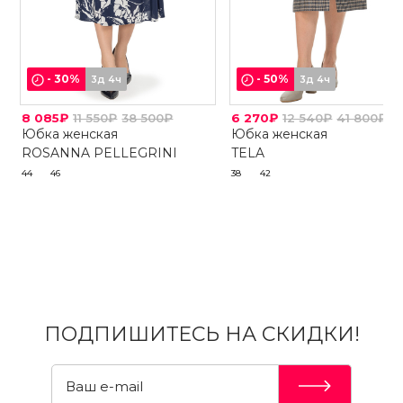
-
30
%
-
50
%
3д 4ч
3д 4ч
8 085₽
11 550₽
38 500₽
6 270₽
12 540₽
41 800₽
Юбка женская
Юбка женская
ROSANNA PELLEGRINI
TELA
44
46
38
42
ПОДПИШИТЕСЬ НА СКИДКИ!