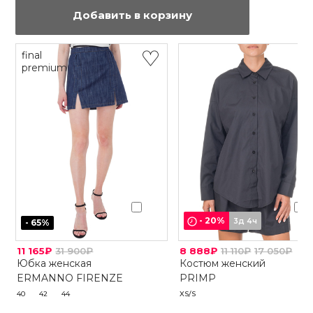
Добавить в корзину
final
premium
-
20
%
3д 4ч
-
65
%
11 165₽
31 900₽
8 888₽
11 110₽
17 050₽
Юбка женская
Костюм женский
ERMANNO FIRENZE
PRIMP
40
42
44
XS/S