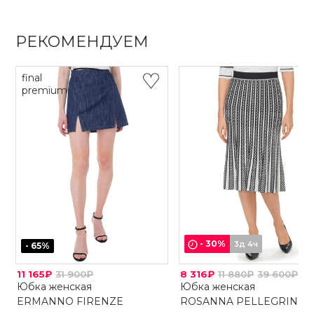
РЕКОМЕНДУЕМ
final
premium
-
30
%
3д 4ч
-
65
%
11 165₽
31 900₽
8 316₽
11 880₽
39 600₽
Юбка женская
Юбка женская
ERMANNO FIRENZE
ROSANNA PELLEGRINI