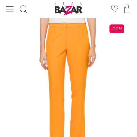
20
%
-