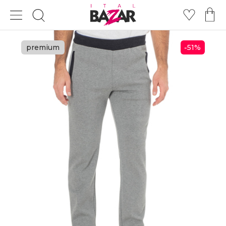
premium
51
%
-