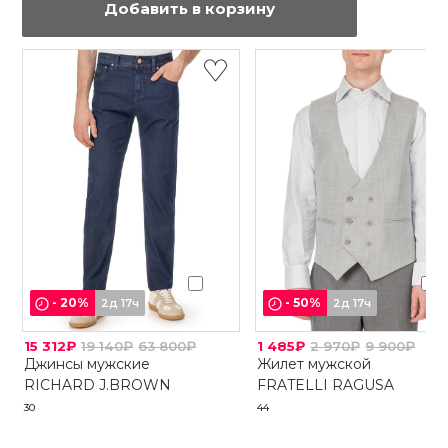
Добавить в корзину
-
20
%
-
50
%
2д 17ч
2д 17ч
15 312₽
19 140₽
63 800₽
1 485₽
2 970₽
9 900₽
Джинсы мужские
Жилет мужской
RICHARD J.BROWN
FRATELLI RAGUSA
30
44