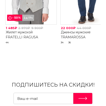
-
50
%
2д 17ч
1 485₽
2 970₽
9 900₽
22 000₽
44 000₽
Жилет мужской
Джинсы мужские
FRATELLI RAGUSA
TRAMAROSSA
44
34
36
ПОДПИШИТЕСЬ НА СКИДКИ!