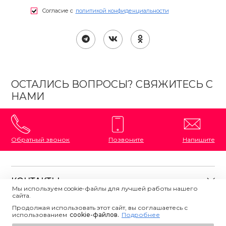
Согласие с
политикой конфиденциальности
ОСТАЛИСЬ ВОПРОСЫ? СВЯЖИТЕСЬ С
НАМИ
Обратный звонок
Позвоните
Напишите
КОНТАКТЫ
Мы используем cookie-файлы для лучшей работы нашего
сайта.
8 (800) 333-87-72
Магазины на карте
Продолжая использовать этот сайт, вы соглашаетесь с
ПОЛЕЗНАЯ ИНФОРМАЦИЯ
использованием
Напишите нам
сookie-файлов.
Подробнее
О магазине