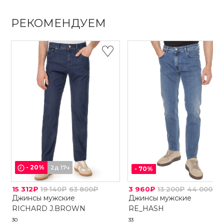
РЕКОМЕНДУЕМ
-
20
%
2д 17ч
-
70
%
15 312₽
19 140₽
63 800₽
3 960₽
13 200₽
44 000₽
Джинсы мужские
Джинсы мужские
RICHARD J.BROWN
RE_HASH
30
33