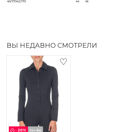
40/170
42/170
44
46
ВЫ НЕДАВНО СМОТРЕЛИ
-
20
%
14ч 9м