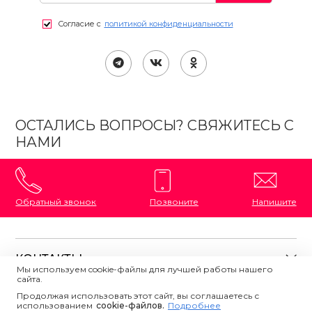
Согласие с
политикой конфиденциальности
ОСТАЛИСЬ ВОПРОСЫ? СВЯЖИТЕСЬ С
НАМИ
Обратный звонок
Позвоните
Напишите
КОНТАКТЫ
Мы используем cookie-файлы для лучшей работы нашего
сайта.
8 (800) 333-87-72
Магазины на карте
Продолжая использовать этот сайт, вы соглашаетесь с
ПОЛЕЗНАЯ ИНФОРМАЦИЯ
использованием
Напишите нам
сookie-файлов.
Подробнее