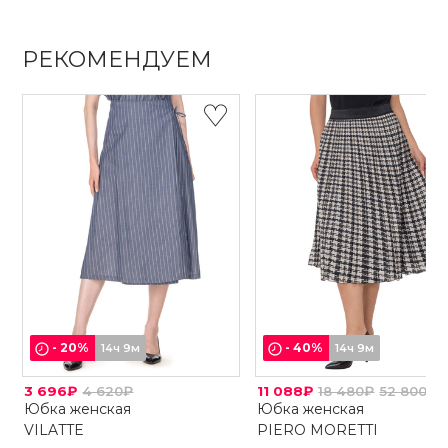
РЕКОМЕНДУЕМ
-
20
%
-
40
%
14ч 9м
14ч 9м
3 696₽
4 620₽
11 088₽
18 480₽
52 800₽
Юбка женская
Юбка женская
VILATTE
PIERO MORETTI