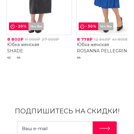
-
20
%
-
30
%
14ч 9м
14ч 9м
8 800₽
11 000₽
27 500₽
8 778₽
12 540₽
41 800₽
Юбка женская
Юбка женская
SHADE
ROSANNA PELLEGRINI
42
44
44
ПОДПИШИТЕСЬ НА СКИДКИ!