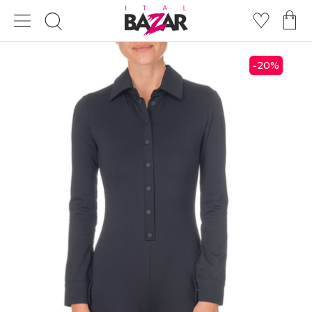
20
%
-