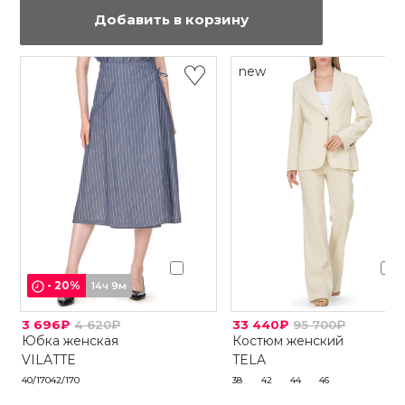
Добавить в корзину
new
-
20
%
14ч 9м
3 696₽
4 620₽
33 440₽
95 700₽
Юбка женская
Костюм женский
VILATTE
TELA
40/170
42/170
38
42
44
46