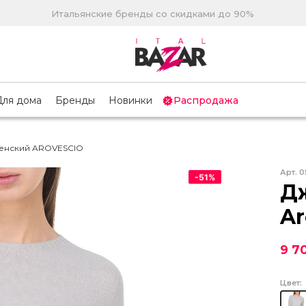
Итальянские бренды со скидками до 90%
Для дома
Бренды
Новинки
Распродажа
енский AROVESCIO
Арт.
0
-
51
%
Д
Ar
9 7
Цвет: