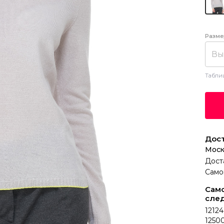
Разме
Вы
Табли
Дост
Моск
Дост
Само
Само
сле
12124
12500