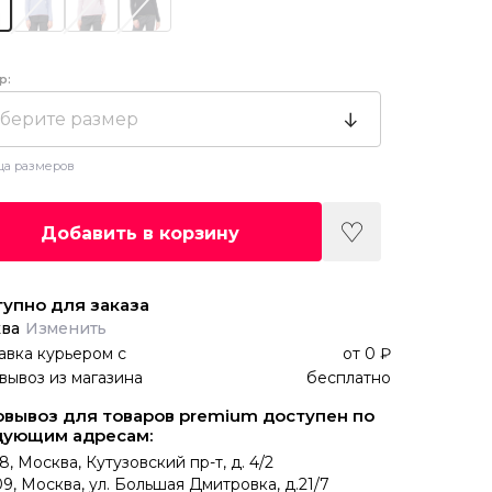
р:
берите размер
ца размеров
Добавить в корзину
упно для заказа
ва
Изменить
авка курьером
с
от
0 ₽
вывоз из магазина
бесплатно
вывоз для товаров premium доступен по
дующим адресам:
8, Москва, Кутузовский пр-т, д. 4/2
9, Москва, ул. Большая Дмитровка, д.21/7