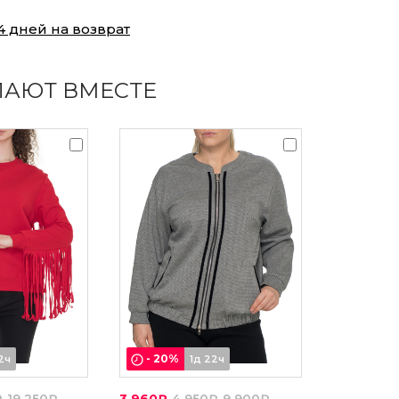
4 дней на возврат
ПАЮТ ВМЕСТЕ
-
20
%
2ч
1д 22ч