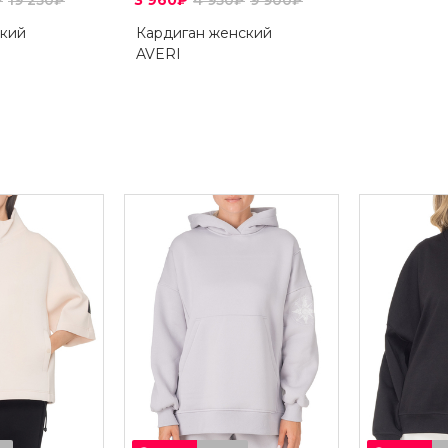
₽
19 250₽
3 960₽
4 950₽
9 900₽
кий
Кардиган женский
AVERI