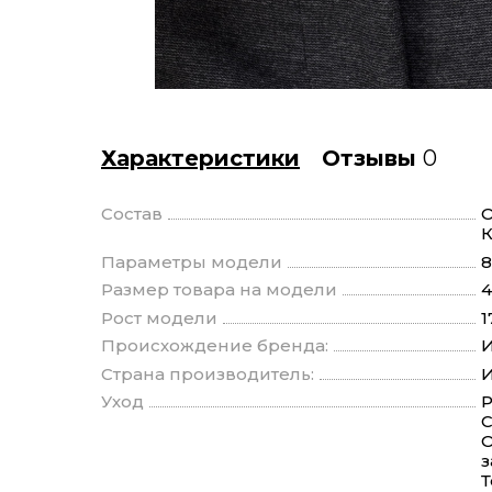
Характеристики
Отзывы
0
Состав
О
Параметры модели
8
Размер товара на модели
4
Рост модели
1
Происхождение бренда:
И
Страна производитель:
И
Уход
Р
С
О
з
Т