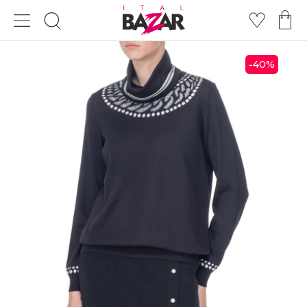
40
%
-