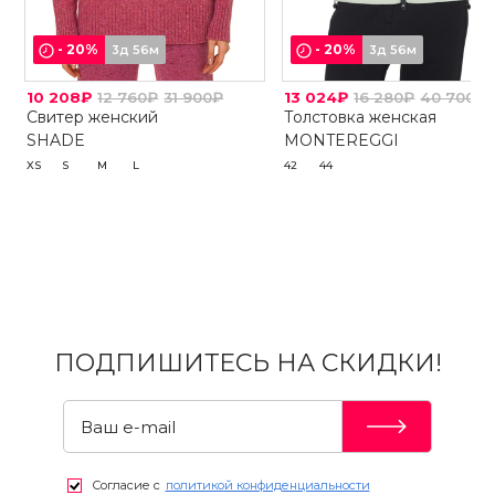
-
20
%
-
20
%
3д 56м
3д 56м
10 208₽
12 760₽
31 900₽
13 024₽
16 280₽
40 700₽
Свитер женский
Толстовка женская
SHADE
MONTEREGGI
XS
S
M
L
42
44
ПОДПИШИТЕСЬ НА СКИДКИ!
Согласие с
политикой конфиденциальности