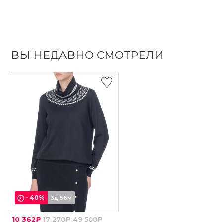
ВЫ НЕДАВНО СМОТРЕЛИ
-
40
%
3д 56м
10 362₽
17 270₽
49 500₽