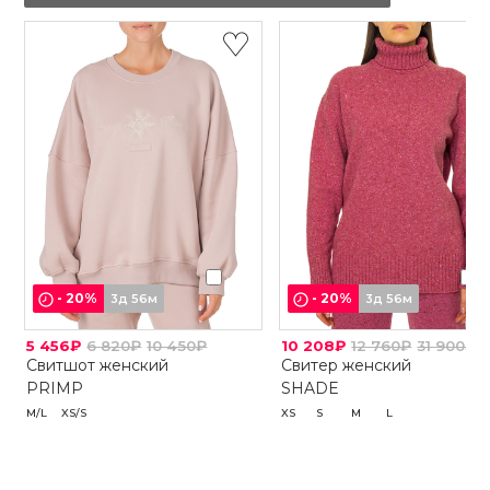
-
20
%
-
20
%
3д 56м
3д 56м
5 456₽
6 820₽
10 450₽
10 208₽
12 760₽
31 900₽
Свитшот женский
Свитер женский
PRIMP
SHADE
M/L
XS/S
XS
S
M
L