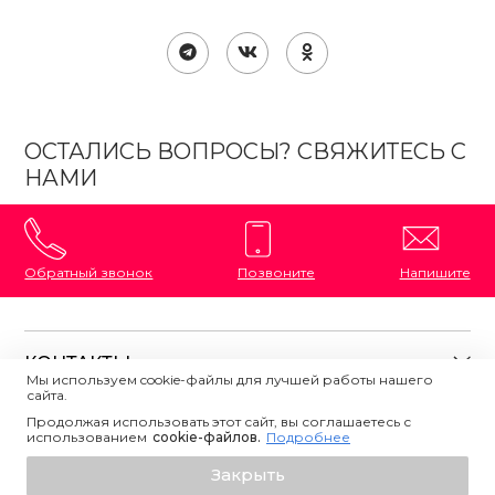
ОСТАЛИСЬ ВОПРОСЫ? СВЯЖИТЕСЬ С
НАМИ
Обратный звонок
Позвоните
Напишите
КОНТАКТЫ
Мы используем cookie-файлы для лучшей работы нашего
сайта.
8 (800) 333-87-72
Магазины на карте
Продолжая использовать этот сайт, вы соглашаетесь с
ПОЛЕЗНАЯ ИНФОРМАЦИЯ
использованием
Напишите нам
сookie-файлов.
Подробнее
О магазине
Добавить в корзину
Закрыть
Контакты