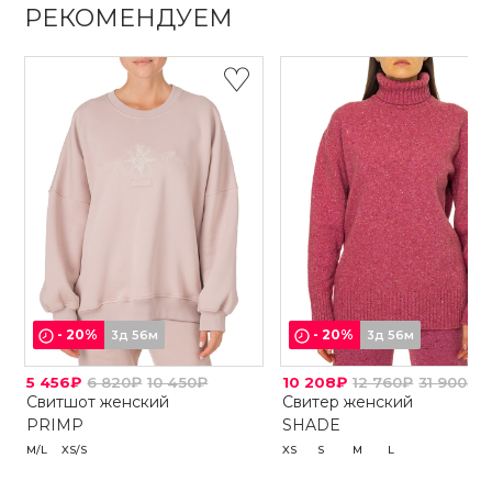
РЕКОМЕНДУЕМ
-
20
%
-
20
%
3д 56м
3д 56м
5 456₽
6 820₽
10 450₽
10 208₽
12 760₽
31 900₽
Свитшот женский
Свитер женский
PRIMP
SHADE
M/L
XS/S
XS
S
M
L