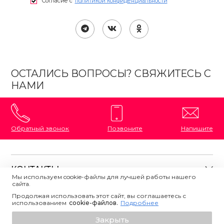
Согласие с
политикой конфиденциальности
ОСТАЛИСЬ ВОПРОСЫ? СВЯЖИТЕСЬ С
НАМИ
Обратный звонок
Позвоните
Напишите
КОНТАКТЫ
Мы используем cookie-файлы для лучшей работы нашего
сайта.
8 (800) 333-87-72
Магазины на карте
Продолжая использовать этот сайт, вы соглашаетесь с
ПОЛЕЗНАЯ ИНФОРМАЦИЯ
использованием
Напишите нам
сookie-файлов.
Подробнее
О магазине
Добавить в корзину
Закрыть