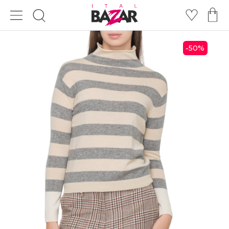
50
%
-