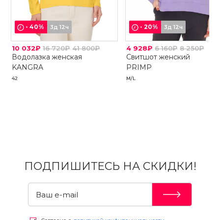
-
40
%
-
20
%
3д 12ч
3д 12ч
10 032₽
16 720₽
41 800₽
4 928₽
6 160₽
8 250₽
Водолазка женская
Свитшот женский
KANGRA
PRIMP
42
M/L
ПОДПИШИТЕСЬ НА СКИДКИ!