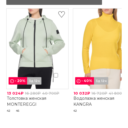
-
20
%
-
40
%
3д 12ч
3д 12ч
13 024₽
16 280₽
40 700₽
10 032₽
16 720₽
41 800₽
Толстовка женская
Водолазка женская
MONTEREGGI
KANGRA
42
46
42