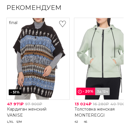
РЕКОМЕНДУЕМ
final
-
20
%
3д 12ч
-
51
%
47 971₽
97 900₽
13 024₽
16 280₽
40 700₽
Кардиган женский
Толстовка женская
VANISE
MONTEREGGI
L/XL
S/M
42
46