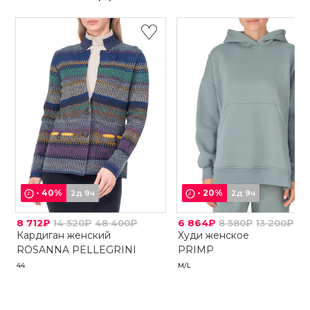
-
40
%
-
20
%
2д 9ч
2д 9ч
8 712₽
14 520₽
48 400₽
6 864₽
8 580₽
13 200₽
Кардиган женский
Худи женское
ROSANNA PELLEGRINI
PRIMP
44
M/L