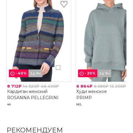
-
40
%
-
20
%
2д 9ч
2д 9ч
8 712₽
14 520₽
48 400₽
6 864₽
8 580₽
13 200₽
Кардиган женский
Худи женское
ROSANNA PELLEGRINI
PRIMP
44
M/L
РЕКОМЕНДУЕМ