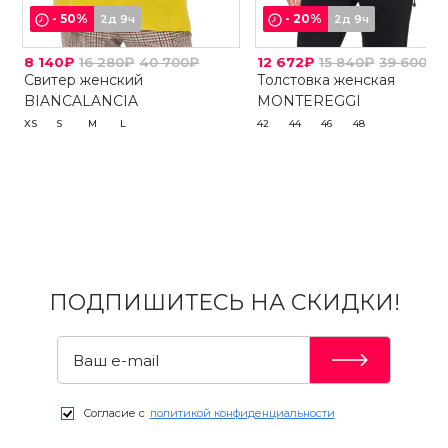
-
50
%
-
20
%
2д 9ч
2д 9ч
8 140₽
16 280₽
40 700₽
12 672₽
15 840₽
39 600₽
Свитер женский
Толстовка женская
BIANCALANCIA
MONTEREGGI
XS
S
M
L
42
44
46
48
ПОДПИШИТЕСЬ НА СКИДКИ!
Согласие с
политикой конфиденциальности