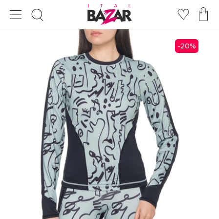
20
%
-