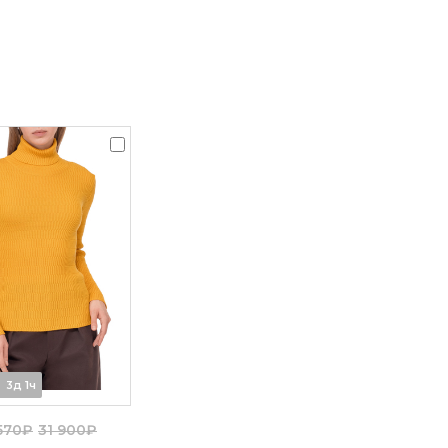
3д 1ч
570₽
31 900₽