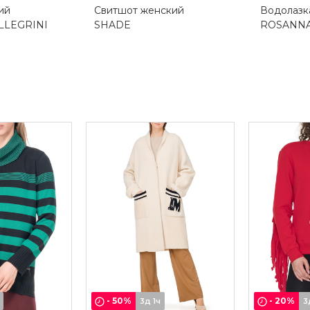
ий
Свитшот женский
Водолазк
LLEGRINI
SHADE
ROSANNA
-
50
%
-
20
%
3д 1ч
3