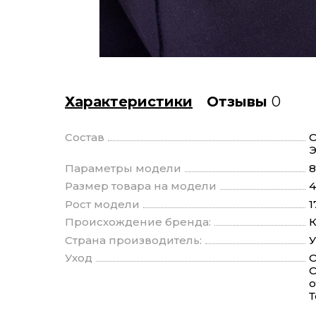
Характеристики
Отзывы
0
Состав
О
Э
Параметры модели
8
Размер товара на модели
4
Рост модели
1
Происхождение бренда:
К
Страна производитель:
У
Уход
О
О
о
Т