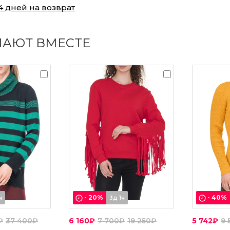
4 дней на возврат
ПАЮТ ВМЕСТЕ
-
20
%
-
40
%
ч
3д 1ч
₽
37 400₽
6 160₽
7 700₽
19 250₽
5 742₽
9 