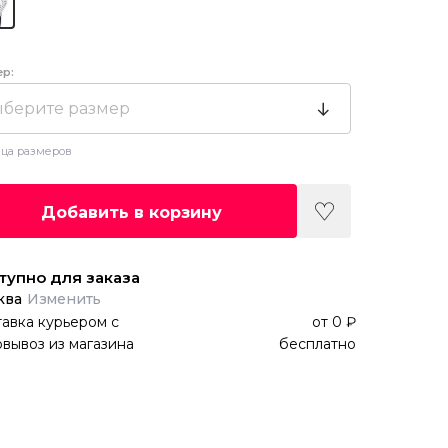
ер:
берите размер
ца размеров
Добавить в корзину
тупно для заказа
ква
Изменить
авка курьером
с
от
0 ₽
вывоз из магазина
бесплатно