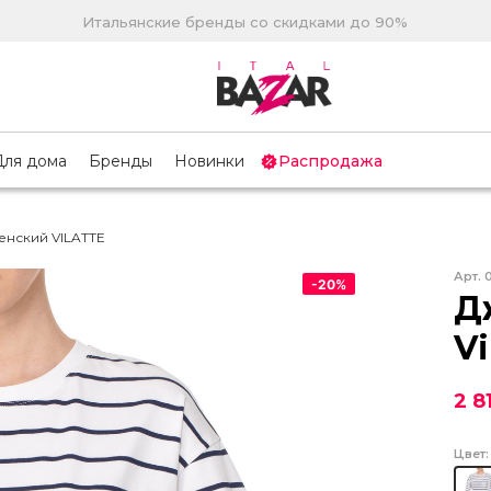
Итальянские бренды со скидками до 90%
Для дома
Бренды
Новинки
Распродажа
нский VILATTE
Арт.
-
20
%
Д
Vi
2 8
Цвет: