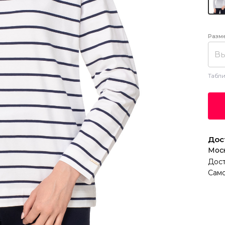
Разм
Вы
Табли
Дос
Мос
Дост
Само