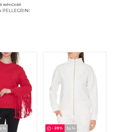
а женская
 PELLEGRINI
-
20
%
д 1ч
3д 1ч