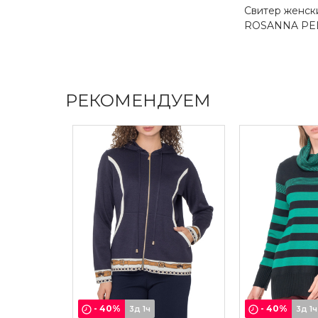
Свитер женск
ROSANNA PE
РЕКОМЕНДУЕМ
-
40
%
-
40
%
3д 1ч
3д 1ч