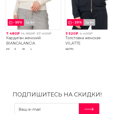
-
50
%
-
20
%
3д 6ч
3д 6ч
7 480₽
14 960₽
37 400₽
3 520₽
4 400₽
Кардиган женский
Толстовка женская
BIANCALANCIA
VILATTE
XS
S
M
L
46/170
ПОДПИШИТЕСЬ НА СКИДКИ!