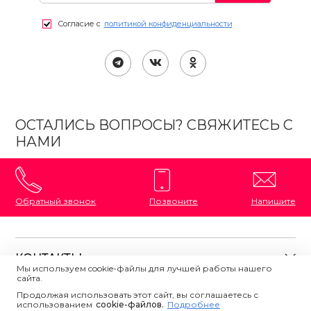
Согласие с
политикой конфиденциальности
ОСТАЛИСЬ ВОПРОСЫ? СВЯЖИТЕСЬ С
НАМИ
Обратный звонок
Позвоните
Напишите
КОНТАКТЫ
Мы используем cookie-файлы для лучшей работы нашего
сайта.
8 (800) 333-87-72
Магазины на карте
Продолжая использовать этот сайт, вы соглашаетесь с
ПОЛЕЗНАЯ ИНФОРМАЦИЯ
использованием
Напишите нам
сookie-файлов.
Подробнее