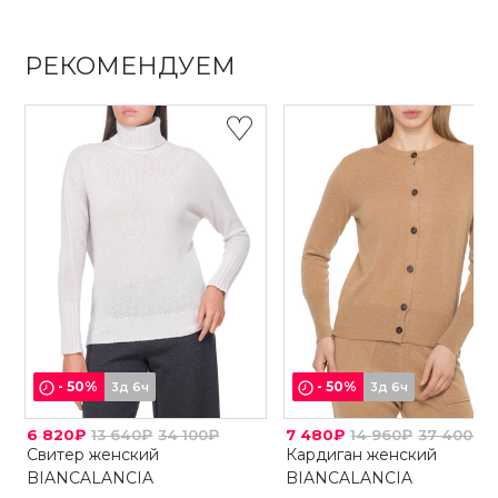
РЕКОМЕНДУЕМ
-
50
%
-
50
%
3д 6ч
3д 6ч
6 820₽
13 640₽
34 100₽
7 480₽
14 960₽
37 400₽
Свитер женский
Кардиган женский
BIANCALANCIA
BIANCALANCIA