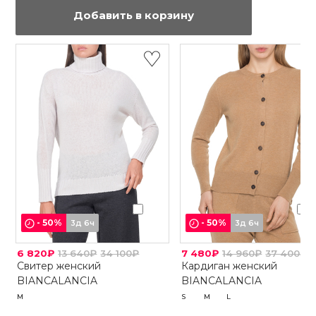
Добавить в корзину
-
50
%
-
50
%
3д 6ч
3д 6ч
6 820₽
13 640₽
34 100₽
7 480₽
14 960₽
37 400₽
Свитер женский
Кардиган женский
BIANCALANCIA
BIANCALANCIA
M
S
M
L