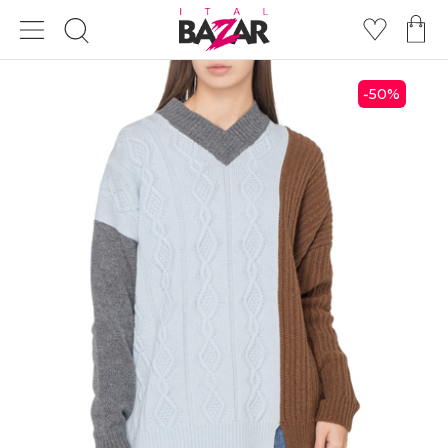
50
%
-