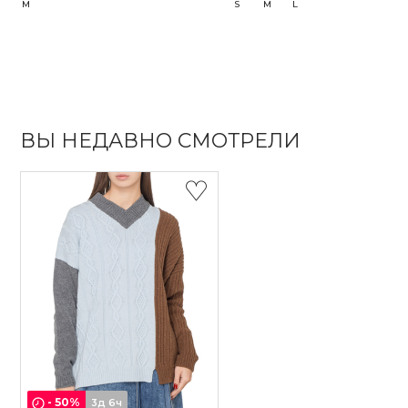
M
S
M
L
ВЫ НЕДАВНО СМОТРЕЛИ
-
50
%
3д 6ч