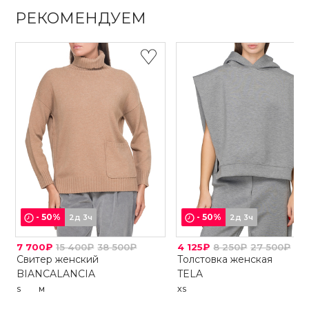
РЕКОМЕНДУЕМ
-
50
%
-
50
%
2д 3ч
2д 3ч
7 700₽
15 400₽
38 500₽
4 125₽
8 250₽
27 500₽
Свитер женский
Толстовка женская
BIANCALANCIA
TELA
S
M
XS