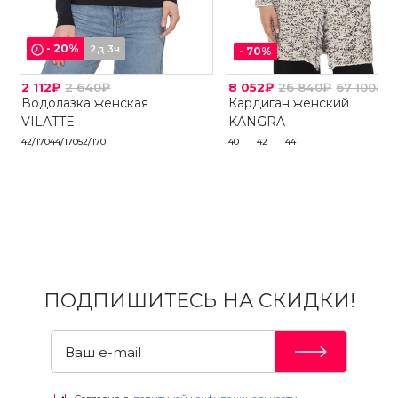
-
20
%
2д 3ч
-
70
%
2 112₽
2 640₽
8 052₽
26 840₽
67 100₽
Водолазка женская
Кардиган женский
VILATTE
KANGRA
42/170
44/170
52/170
40
42
44
ПОДПИШИТЕСЬ НА СКИДКИ!