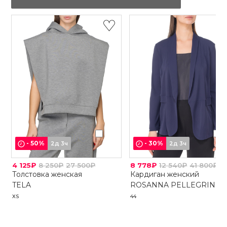
-
50
%
-
30
%
2д 3ч
2д 3ч
4 125₽
8 250₽
27 500₽
8 778₽
12 540₽
41 800₽
Толстовка женская
Кардиган женский
TELA
ROSANNA PELLEGRINI
XS
44