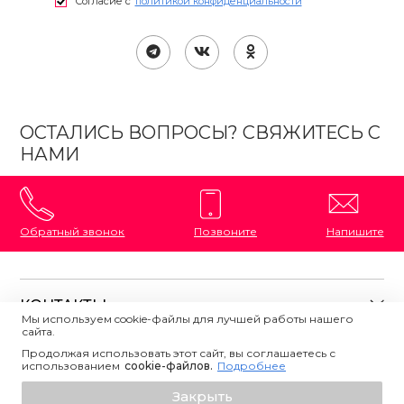
Согласие с
политикой конфиденциальности
ОСТАЛИСЬ ВОПРОСЫ? СВЯЖИТЕСЬ С
НАМИ
Обратный звонок
Позвоните
Напишите
КОНТАКТЫ
Мы используем cookie-файлы для лучшей работы нашего
сайта.
8 (800) 333-87-72
Магазины на карте
Продолжая использовать этот сайт, вы соглашаетесь с
ПОЛЕЗНАЯ ИНФОРМАЦИЯ
использованием
Напишите нам
сookie-файлов.
Подробнее
О магазине
Добавить в корзину
Закрыть