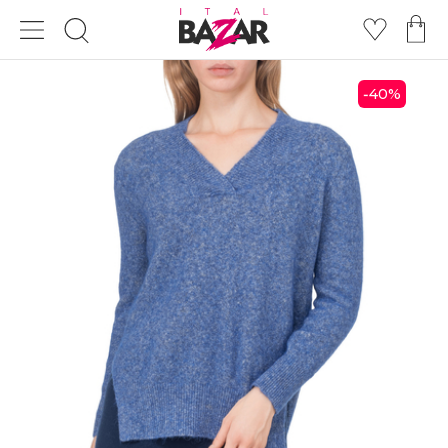
40
%
-