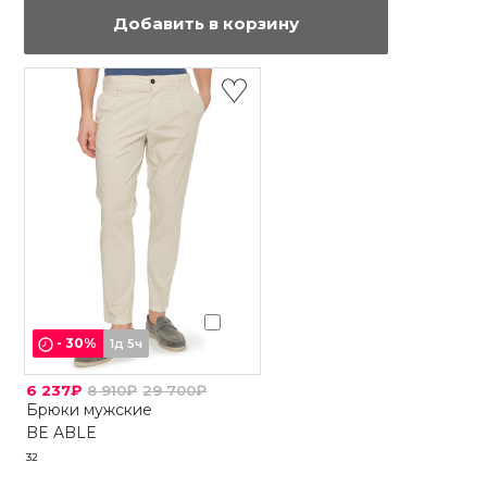
Добавить в корзину
-
30
%
1д 5ч
6 237₽
8 910₽
29 700₽
Брюки мужские
BE ABLE
32