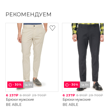
РЕКОМЕНДУЕМ
-
30
%
-
30
%
1д 5ч
1д 5ч
6 237₽
8 910₽
29 700₽
6 237₽
8 910₽
29 700₽
Брюки мужские
Брюки мужские
BE ABLE
BE ABLE