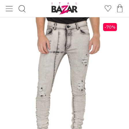
70
%
-