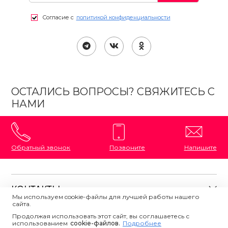
Согласие с
политикой конфиденциальности
ОСТАЛИСЬ ВОПРОСЫ? СВЯЖИТЕСЬ С
НАМИ
Обратный звонок
Позвоните
Напишите
КОНТАКТЫ
Мы используем cookie-файлы для лучшей работы нашего
сайта.
8 (800) 333-87-72
Магазины на карте
Продолжая использовать этот сайт, вы соглашаетесь с
ПОЛЕЗНАЯ ИНФОРМАЦИЯ
использованием
Напишите нам
сookie-файлов.
Подробнее