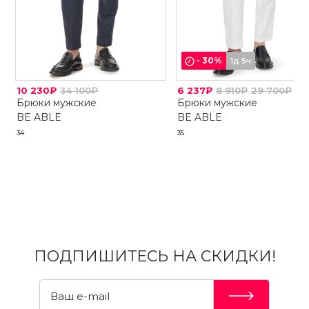
-
30
%
1д 5ч
10 230₽
34 100₽
6 237₽
8 910₽
29 700₽
Брюки мужские
Брюки мужские
BE ABLE
BE ABLE
34
35
ПОДПИШИТЕСЬ НА СКИДКИ!