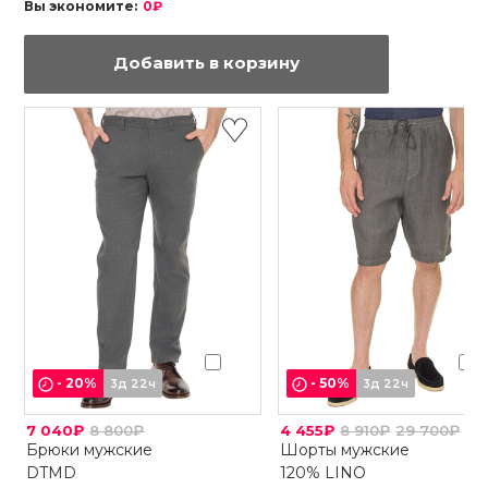
Вы экономите:
0₽
Добавить в корзину
-
20
%
-
50
%
3д 22ч
3д 22ч
7 040₽
8 800₽
4 455₽
8 910₽
29 700₽
Брюки мужские
Шорты мужские
DTMD
120% LINO