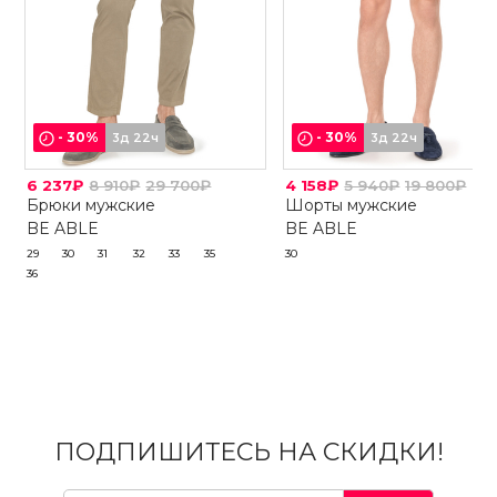
-
30
%
-
30
%
3д 22ч
3д 22ч
6 237₽
8 910₽
29 700₽
4 158₽
5 940₽
19 800₽
Брюки мужские
Шорты мужские
BE ABLE
BE ABLE
29
30
31
32
33
35
30
36
ПОДПИШИТЕСЬ НА СКИДКИ!