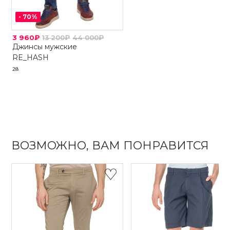
-
70
%
3 960₽
13 200₽
44 000₽
Джинсы мужские
RE_HASH
28
ВОЗМОЖНО, ВАМ ПОНРАВИТСЯ