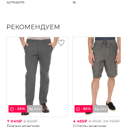
52/176
60/176
56
РЕКОМЕНДУЕМ
-
20
%
-
50
%
3д 22ч
3д 22ч
7 040₽
8 800₽
4 455₽
8 910₽
29 700₽
Брюки мужские
Шорты мужские