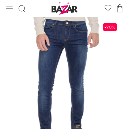
70
%
-