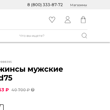
8 (800) 333-87-72
Магазины
0988395
жинсы мужские
d75
63 ₽
40 700 ₽