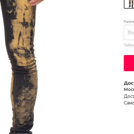
Разм
Вы
Табли
Дос
Мос
Дост
Само