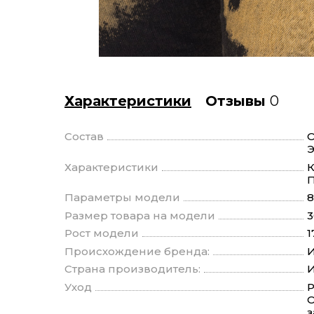
Характеристики
Отзывы
0
Состав
О
Э
Характеристики
К
П
Параметры модели
8
Размер товара на модели
3
Рост модели
1
Происхождение бренда:
И
Страна производитель:
И
Уход
Р
О
з