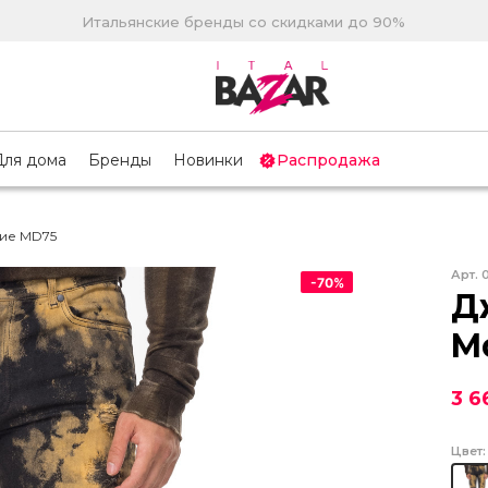
Итальянские бренды со скидками до 90%
Для дома
Бренды
Новинки
Распродажа
ие MD75
Арт.
-
70
%
Д
M
3 6
Цвет: