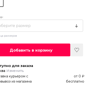
ер:
берите размер
ца размеров
Добавить в корзину
тупно для заказа
ква
Изменить
авка курьером
с
от
0 ₽
вывоз из магазина
бесплатно