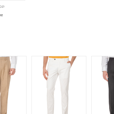
00₽
ие