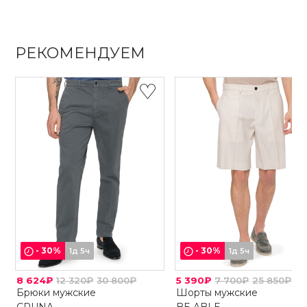
РЕКОМЕНДУЕМ
-
30
%
-
30
%
1д 5ч
1д 5ч
8 624₽
12 320₽
30 800₽
5 390₽
7 700₽
25 850₽
Брюки мужские
Шорты мужские