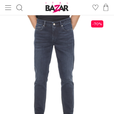
70
%
-