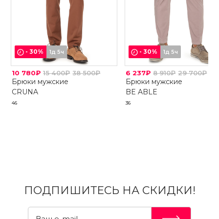
-
30
%
-
30
%
1д 5ч
1д 5ч
10 780₽
15 400₽
38 500₽
6 237₽
8 910₽
29 700₽
Брюки мужские
Брюки мужские
CRUNA
BE ABLE
46
36
ПОДПИШИТЕСЬ НА СКИДКИ!