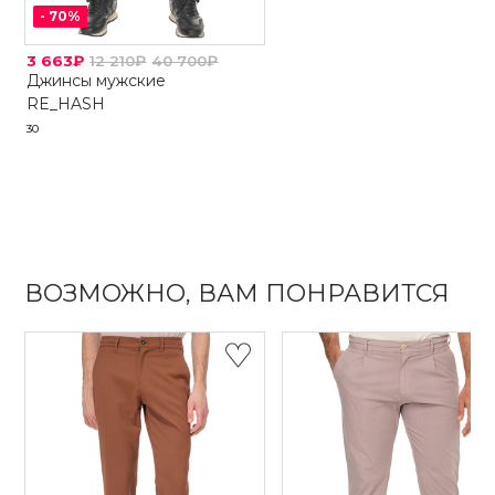
-
70
%
3 663₽
12 210₽
40 700₽
Джинсы мужские
RE_HASH
30
ВОЗМОЖНО, ВАМ ПОНРАВИТСЯ