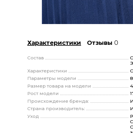
Характеристики
Отзывы
0
Состав
О
Э
Характеристики
О
Параметры модели
8
Размер товара на модели
4
Рост модели
1
Происхождение бренда:
И
Страна производитель:
И
Уход
Р
С
О
з