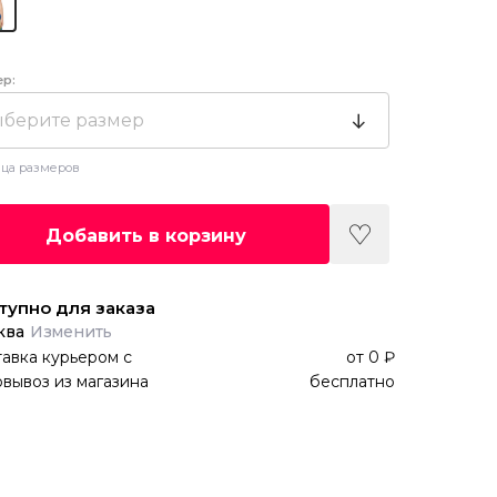
ер:
берите размер
ца размеров
Добавить в корзину
тупно для заказа
ква
Изменить
авка курьером
с
от
0 ₽
вывоз из магазина
бесплатно