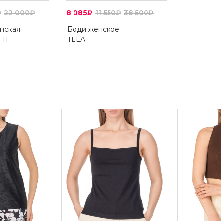
₽
22 000₽
8 085₽
11 550₽
38 500₽
енская
Боди женское
TI
TELA