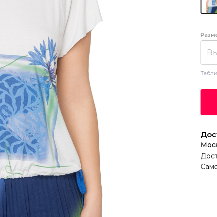
Разм
Вы
Табли
Дос
Мос
Дост
Само