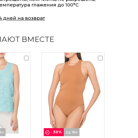
емпература глажения до 100°С
4 дней на возврат
ПАЮТ ВМЕСТЕ
-
30
%
6ч
2д 16ч