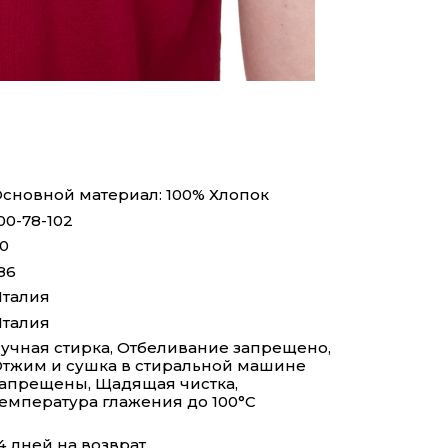
сновной материал: 100% Хлопок
00-78-102
0
86
талия
талия
учная стирка, Отбеливание запрещено,
тжим и сушка в стиральной машине
апрещены, Щадящая чистка,
емпература глажения до 100°С
4 дней на возврат