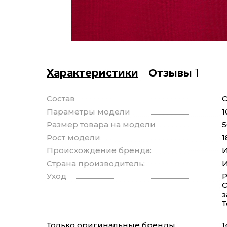
Характеристики
Отзывы
1
Состав
О
Параметры модели
1
Размер товара на модели
5
Рост модели
1
Происхождение бренда:
И
Страна производитель:
И
Уход
Р
О
з
Т
Только оригинальные бренды
1