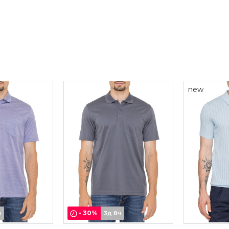
new
-
30
%
ч
3д 8ч