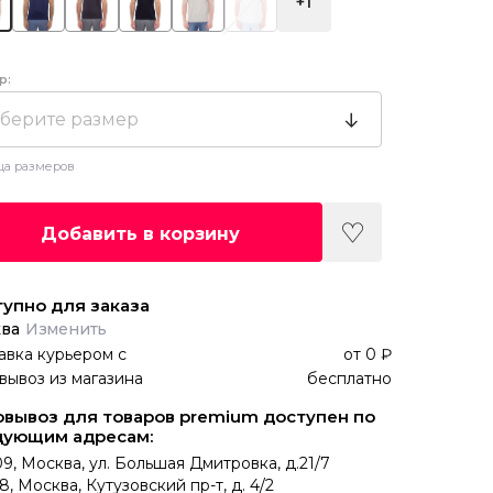
+1
р:
берите размер
ца размеров
Добавить в корзину
упно для заказа
ва
Изменить
авка курьером
с
от
0 ₽
вывоз из магазина
бесплатно
вывоз для товаров premium доступен по
дующим адресам:
9, Москва, ул. Большая Дмитровка, д.21/7
8, Москва, Кутузовский пр-т, д. 4/2