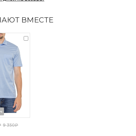
ПАЮТ ВМЕСТЕ
8ч
₽
9 350₽
е