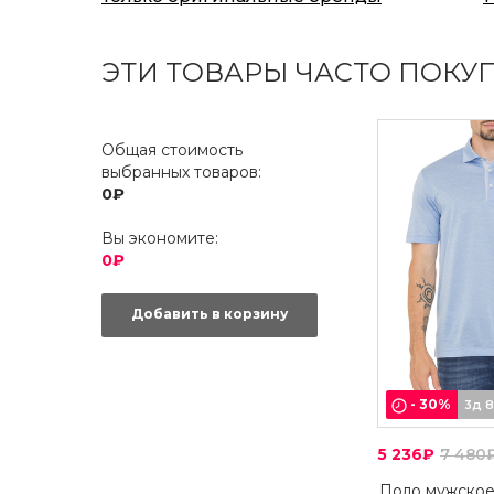
ЭТИ ТОВАРЫ ЧАСТО ПОКУ
Общая стоимость
выбранных товаров:
0₽
Вы экономите:
0₽
Добавить в корзину
-
30
%
3д 
5 236₽
7 480
Поло мужско