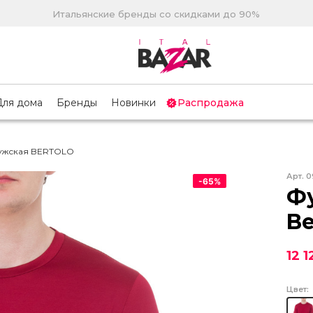
Итальянские бренды со скидками до 90%
Для дома
Бренды
Новинки
Распродажа
ужская BERTOLO
Арт.
0
-
65
%
Ф
Be
12 1
Цвет: