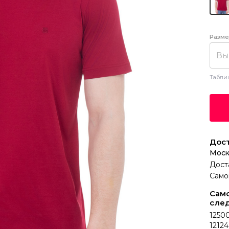
Разме
Вы
Табли
Дост
Моск
Дост
Само
Само
сле
12500
12124