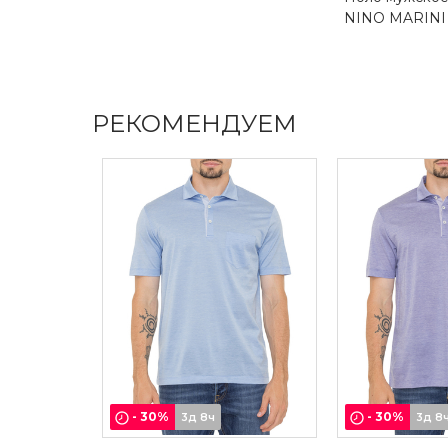
NINO MARINI
РЕКОМЕНДУЕМ
-
30
%
-
30
%
3д 8ч
3д 8