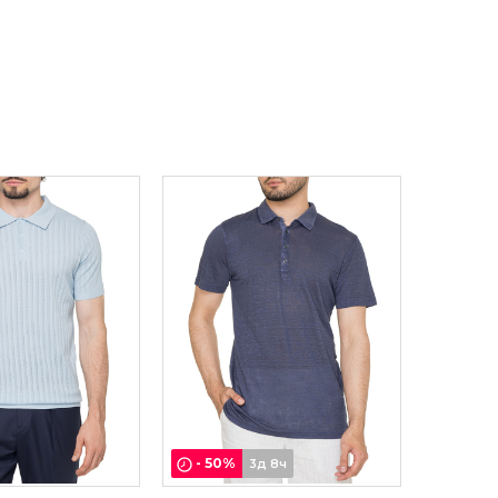
-
50
%
3д 8ч