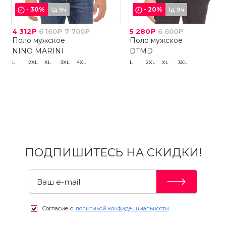
-
30
%
-
20
%
1д 9ч
1д 9ч
4 312₽
6 160₽
7 700₽
5 280₽
6 600₽
Поло мужское
Поло мужское
NINO MARINI
DTMD
L
2XL
XL
3XL
4XL
L
2XL
XL
3XL
ПОДПИШИТЕСЬ НА СКИДКИ!
Согласие с
политикой конфиденциальности