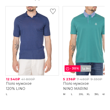
-
30
%
1д 9ч
12 540₽
41 800₽
5 236₽
7 480₽
9 350₽
Поло мужское
Поло мужское
120% LINO
NINO MARINI
L
M
L
2XL
XL
3XL
4XL