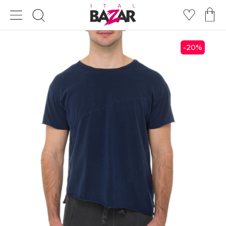
20
%
-