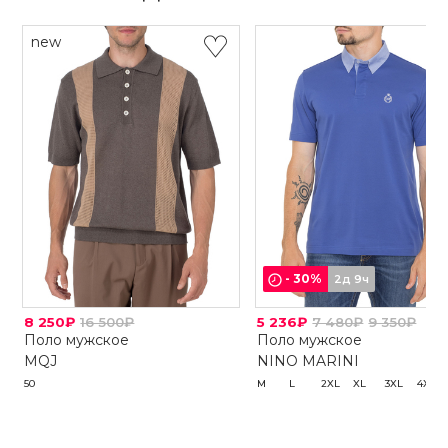
new
-
30
%
2д 9ч
8 250₽
16 500₽
5 236₽
7 480₽
9 350₽
Поло мужское
Поло мужское
MQJ
NINO MARINI
50
M
L
2XL
XL
3XL
4XL