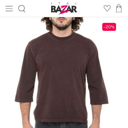
20
%
-