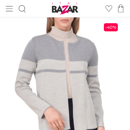
40
%
-