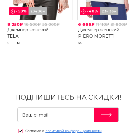
-
50
%
-
40
%
23ч 36м
23ч 36м
8 250₽
16 500₽
55 000₽
6 666₽
11 110₽
31 900₽
Джемпер женский
Джемпер женский
TELA
PIERO MORETTI
S
M
44
ПОДПИШИТЕСЬ НА СКИДКИ!
Согласие с
политикой конфиденциальности