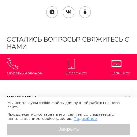
ОСТАЛИСЬ ВОПРОСЫ? СВЯЖИТЕСЬ С
НАМИ
Обратный звонок
Позвоните
Напишите
КОНТАКТЫ
Мы используем cookie-файлы для лучшей работы нашего
сайта.
8 (800) 333-87-72
Магазины на карте
Продолжая использовать этот сайт, вы соглашаетесь с
ПОЛЕЗНАЯ ИНФОРМАЦИЯ
использованием
Напишите нам
сookie-файлов.
Подробнее
О магазине
Добавить в корзину
Закрыть
Контакты
Политика конфиденциальности