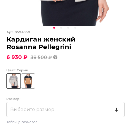
Арт.
0594350
Кардиган женский
Rosanna Pellegrini
6 930 ₽
38 500 ₽
Цвет:
Серый
Размер:
Выберите размер
Таблица размеров