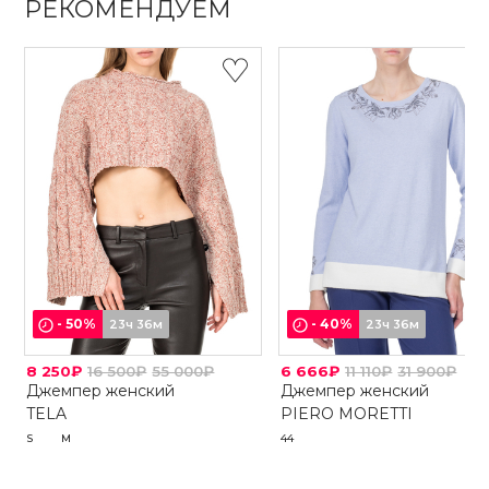
РЕКОМЕНДУЕМ
-
50
%
-
40
%
23ч 36м
23ч 36м
8 250₽
16 500₽
55 000₽
6 666₽
11 110₽
31 900₽
Джемпер женский
Джемпер женский
TELA
PIERO MORETTI
S
M
44