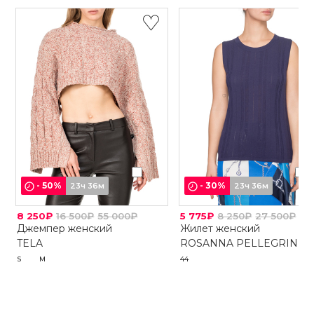
-
50
%
-
30
%
23ч 36м
23ч 36м
8 250₽
16 500₽
55 000₽
5 775₽
8 250₽
27 500₽
Джемпер женский
Жилет женский
TELA
ROSANNA PELLEGRINI
S
M
44