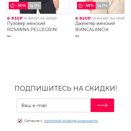
-
30
%
-
50
%
1д 17ч
1д 17ч
6 930₽
9 900₽
33 000₽
6 820₽
13 640₽
34 100₽
Пуловер женский
Джемпер женский
ROSANNA PELLEGRINI
BIANCALANCIA
44
XS
ПОДПИШИТЕСЬ НА СКИДКИ!
Согласие с
политикой конфиденциальности