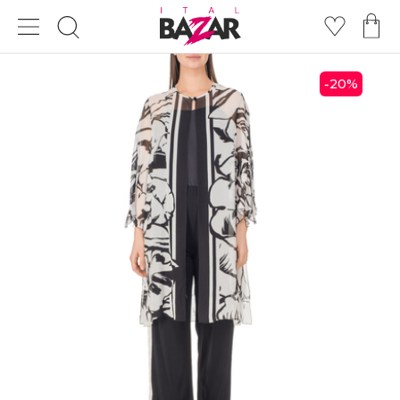
20
%
-