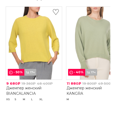
-
50
%
-
40
%
1д 17ч
1д 17ч
9 680₽
19 360₽
48 400₽
11 880₽
19 800₽
49 500₽
Джемпер женский
Джемпер женский
BIANCALANCIA
KANGRA
XS
S
M
L
XL
M