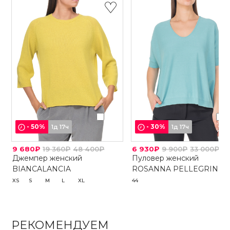
-
50
%
-
30
%
1д 17ч
1д 17ч
9 680₽
19 360₽
48 400₽
6 930₽
9 900₽
33 000₽
Джемпер женский
Пуловер женский
BIANCALANCIA
ROSANNA PELLEGRINI
XS
S
M
L
XL
44
РЕКОМЕНДУЕМ