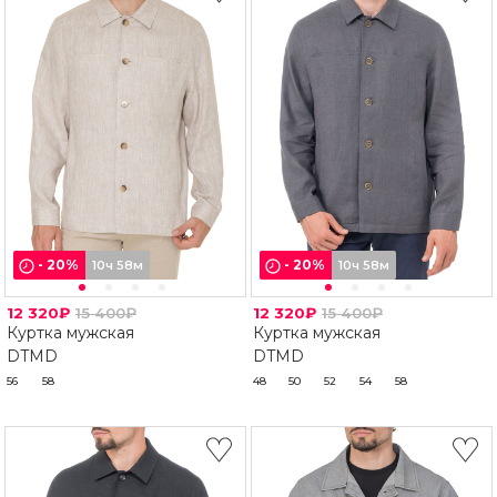
-
20
%
-
20
%
10ч 58м
10ч 58м
12 320₽
15 400₽
12 320₽
15 400₽
Куртка мужская
Куртка мужская
DTMD
DTMD
56
58
48
50
52
54
58