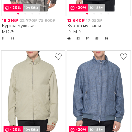
-
20
%
-
20
%
10ч 58м
10ч 58м
18 216₽
22 770₽
75 900₽
13 640₽
17 050₽
Куртка мужская
Куртка мужская
MD75
DTMD
S
M
48
50
54
56
58
-
20
%
-
20
%
10ч 58м
10ч 58м