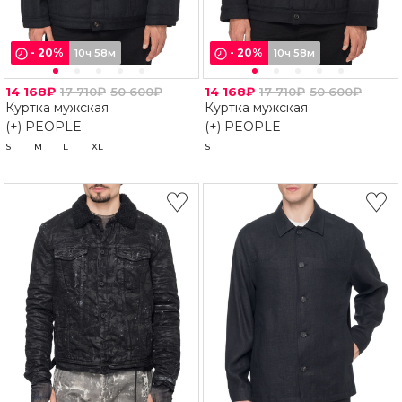
-
20
%
-
20
%
10ч 58м
10ч 58м
14 168₽
17 710₽
50 600₽
14 168₽
17 710₽
50 600₽
Куртка мужская
Куртка мужская
(+) PEOPLE
(+) PEOPLE
S
M
L
XL
S