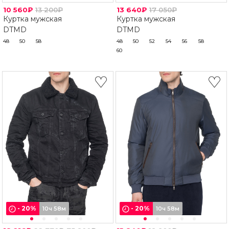
10 560₽
13 200₽
13 640₽
17 050₽
Куртка мужская
Куртка мужская
DTMD
DTMD
48
50
58
48
50
52
54
56
58
60
-
20
%
-
20
%
10ч 58м
10ч 58м