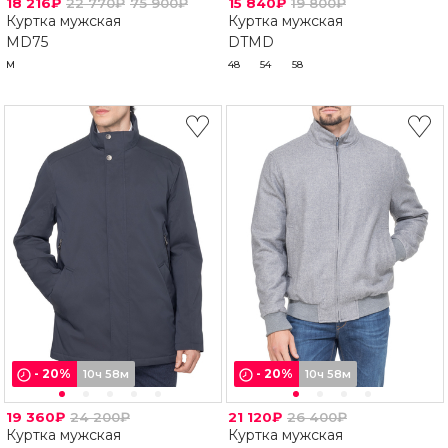
18 216₽
22 770₽
75 900₽
15 840₽
19 800₽
Куртка мужская
Куртка мужская
MD75
DTMD
M
48
54
58
-
20
%
-
20
%
10ч 58м
10ч 58м
19 360₽
24 200₽
21 120₽
26 400₽
Куртка мужская
Куртка мужская