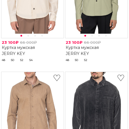
23 100₽
66 000₽
23 100₽
66 000₽
Куртка мужская
Куртка мужская
JERRY KEY
JERRY KEY
48
50
52
54
48
50
52