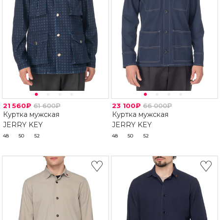
21 560₽
61 600₽
23 100₽
66 000₽
Куртка мужская
Куртка мужская
JERRY KEY
JERRY KEY
48
50
52
48
50
52