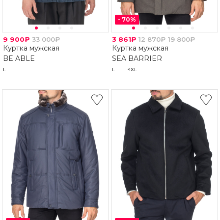
-
70
%
9 900₽
33 000₽
3 861₽
12 870₽
19 800₽
Куртка мужская
Куртка мужская
BE ABLE
SEA BARRIER
L
L
4XL