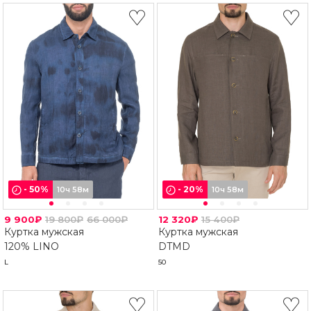
-
50
%
-
20
%
10ч 58м
10ч 58м
9 900₽
19 800₽
66 000₽
12 320₽
15 400₽
Куртка мужская
Куртка мужская
120% LINO
DTMD
L
50