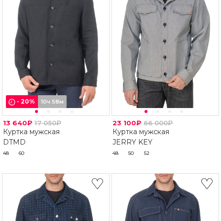
-
20
%
10ч 58м
13 640₽
17 050₽
23 100₽
66 000₽
Куртка мужская
Куртка мужская
DTMD
JERRY KEY
48
60
48
50
52