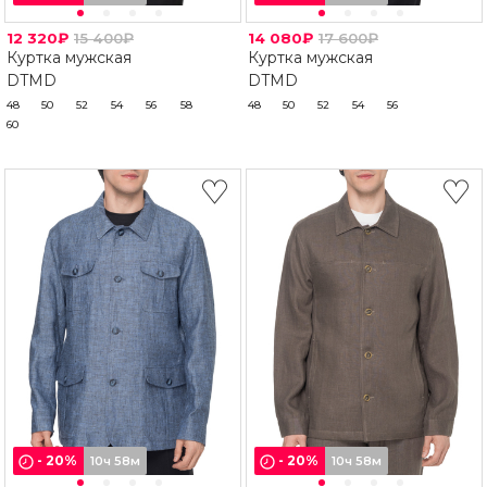
12 320₽
15 400₽
14 080₽
17 600₽
Куртка мужская
Куртка мужская
DTMD
DTMD
48
50
52
54
56
58
48
50
52
54
56
60
-
20
%
-
20
%
10ч 58м
10ч 58м