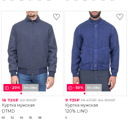
-
20
%
-
50
%
10ч 58м
10ч 58м
16 720₽
20 900₽
9 735₽
19 470₽
64 900₽
Куртка мужская
Куртка мужская
DTMD
120% LINO
50
52
54
56
58
S