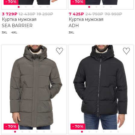
-
70
%
-
70
%
3 729₽
12 430₽
19 250₽
7 425₽
24 750₽
70 950₽
Куртка мужская
Куртка мужская
SEA BARRIER
ADH
3XL
4XL
3XL
-
70
%
-
70
%