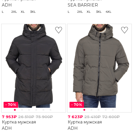
ADH
SEA BARRIER
L
2XL
XL
3XL
L
2XL
XL
3XL
4XL
-
70
%
-
70
%
7 953₽
26 510₽
75 900₽
7 623₽
25 410₽
72 600₽
Куртка мужская
Куртка мужская
ADH
ADH