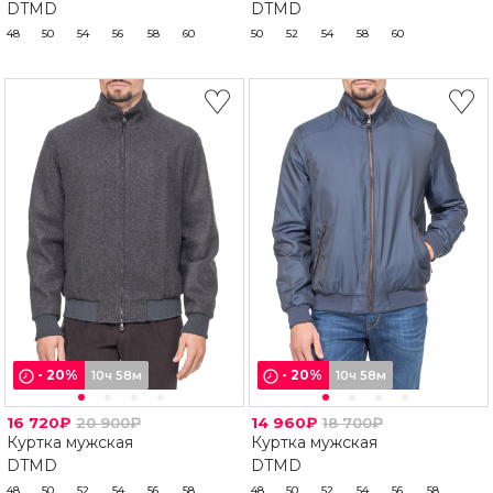
DTMD
DTMD
48
50
54
56
58
60
50
52
54
58
60
-
20
%
-
20
%
10ч 58м
10ч 58м
16 720₽
20 900₽
14 960₽
18 700₽
Куртка мужская
Куртка мужская
DTMD
DTMD
48
50
52
54
56
58
48
50
52
54
56
58