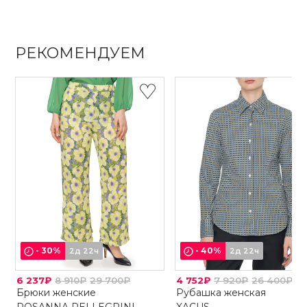
РЕКОМЕНДУЕМ
-
30
%
-
40
%
2д 22ч
2д 22ч
6 237₽
8 910₽
29 700₽
4 752₽
7 920₽
26 400₽
Брюки женские
Рубашка женская