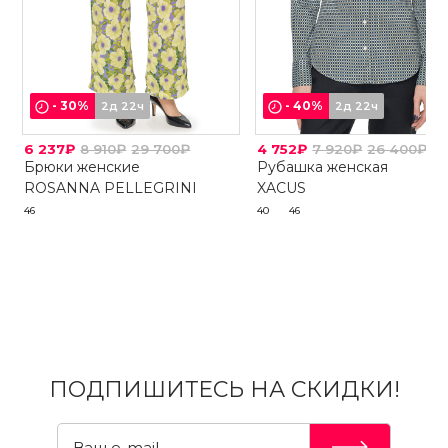
-
30
%
-
40
%
2д 22ч
2д 22ч
6 237₽
8 910₽
29 700₽
4 752₽
7 920₽
26 400₽
Брюки женские
Рубашка женская
ROSANNA PELLEGRINI
XACUS
46
40
46
ПОДПИШИТЕСЬ НА СКИДКИ!