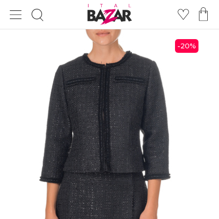
20
%
-