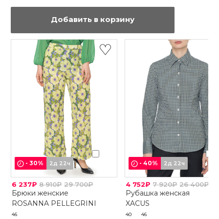
Добавить в корзину
-
30
%
-
40
%
2д 22ч
2д 22ч
6 237₽
8 910₽
29 700₽
4 752₽
7 920₽
26 400₽
Брюки женские
Рубашка женская
ROSANNA PELLEGRINI
XACUS
46
40
46