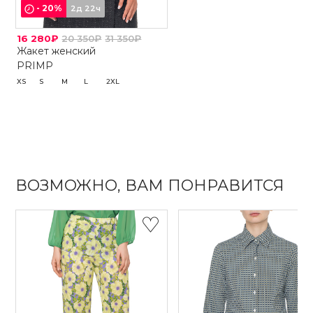
-
20
%
2д 22ч
16 280₽
20 350₽
31 350₽
Жакет женский
PRIMP
XS
S
M
L
2XL
ВОЗМОЖНО, ВАМ ПОНРАВИТСЯ