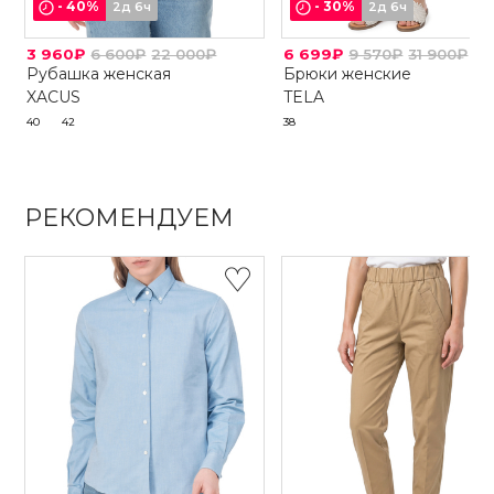
-
40
%
-
30
%
2д 6ч
2д 6ч
3 960₽
6 600₽
22 000₽
6 699₽
9 570₽
31 900₽
Рубашка женская
Брюки женские
XACUS
TELA
40
42
38
РЕКОМЕНДУЕМ