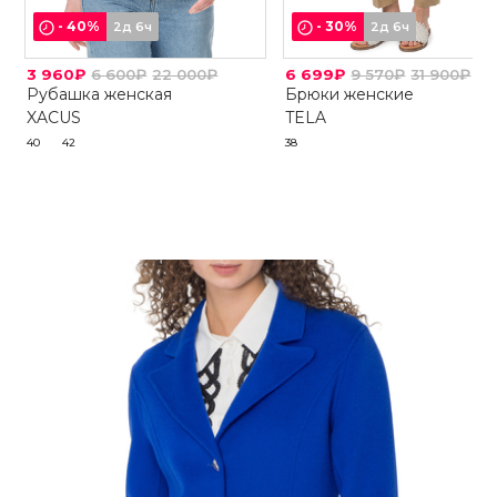
-
40
%
-
30
%
2д 6ч
2д 6ч
3 960₽
6 600₽
22 000₽
6 699₽
9 570₽
31 900₽
Рубашка женская
Брюки женские
XACUS
TELA
40
42
38