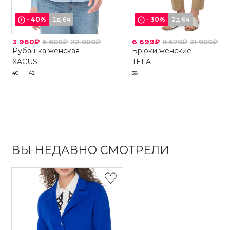
-
40
%
-
30
%
2д 6ч
2д 6ч
3 960₽
6 600₽
22 000₽
6 699₽
9 570₽
31 900₽
Рубашка женская
Брюки женские
XACUS
TELA
40
42
38
ВЫ НЕДАВНО СМОТРЕЛИ