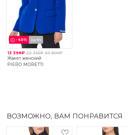
-
40
%
2д 6ч
13 398₽
22 330₽
63 800₽
Жакет женский
PIERO MORETTI
ВОЗМОЖНО, ВАМ ПОНРАВИТСЯ