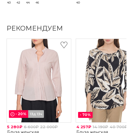
40
42
44
46
40
РЕКОМЕНДУЕМ
-
20
%
13д 13ч
-
70
%
5 280₽
6 600₽
22 000₽
4 257₽
14 190₽
40 700₽
Блуза женская
Блуза женская