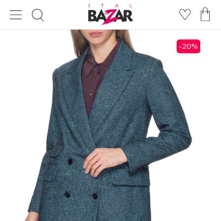
20
%
-