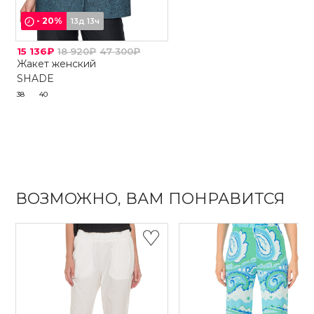
-
20
%
13д 13ч
15 136₽
18 920₽
47 300₽
Жакет женский
SHADE
38
40
ВОЗМОЖНО, ВАМ ПОНРАВИТСЯ