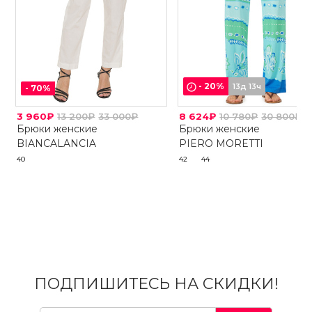
-
20
%
13д 13ч
-
70
%
3 960₽
13 200₽
33 000₽
8 624₽
10 780₽
30 800₽
Брюки женские
Брюки женские
BIANCALANCIA
PIERO MORETTI
40
42
44
ПОДПИШИТЕСЬ НА СКИДКИ!