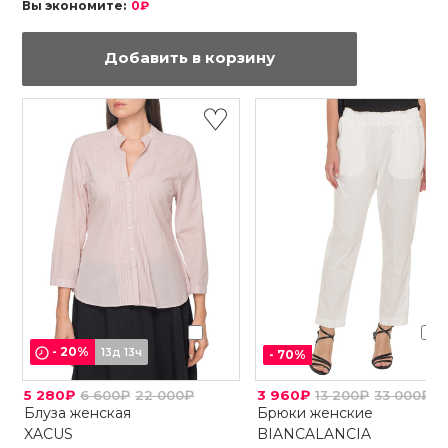
Вы экономите:
0₽
Добавить в корзину
-
20
%
13д 13ч
-
70
%
5 280₽
6 600₽
22 000₽
3 960₽
13 200₽
33 000₽
Блуза женская
Брюки женские
XACUS
BIANCALANCIA