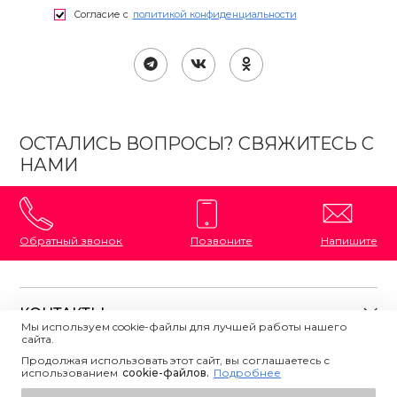
Согласие с
политикой конфиденциальности
ОСТАЛИСЬ ВОПРОСЫ? СВЯЖИТЕСЬ С
НАМИ
Обратный звонок
Позвоните
Напишите
КОНТАКТЫ
Мы используем cookie-файлы для лучшей работы нашего
сайта.
8 (800) 333-87-72
Магазины на карте
Продолжая использовать этот сайт, вы соглашаетесь с
ПОЛЕЗНАЯ ИНФОРМАЦИЯ
использованием
Напишите нам
сookie-файлов.
Подробнее
О магазине