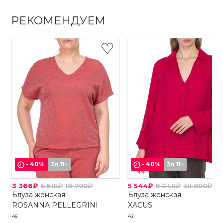
РЕКОМЕНДУЕМ
-
40
%
-
40
%
3д 11ч
3д 11ч
3 366₽
5 610₽
18 700₽
5 544₽
9 240₽
30 800₽
Блуза женская
Блуза женская
ROSANNA PELLEGRINI
XACUS
46
42