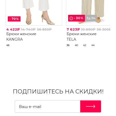
-
30
%
3д 11ч
-
70
%
4 422₽
14 740₽
36 850₽
7 623₽
10 890₽
36 300₽
Брюки женские
Брюки женские
KANGRA
TELA
48
38
40
42
44
ПОДПИШИТЕСЬ НА СКИДКИ!