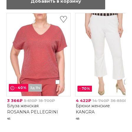
Добавить в корзину
-
40
%
3д 11ч
-
70
%
3 366₽
5 610₽
18 700₽
4 422₽
14 740₽
36 850₽
Блуза женская
Брюки женские
ROSANNA PELLEGRINI
KANGRA
46
48