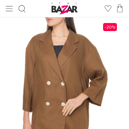
20
%
-