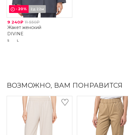
-
20
%
2д 22м
9 240₽
11 550₽
Жакет женский
DIVINE
S
L
ВОЗМОЖНО, ВАМ ПОНРАВИТСЯ