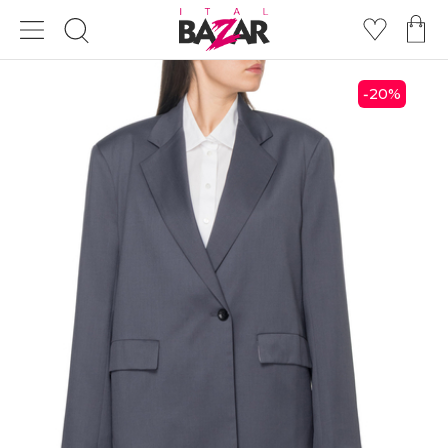
20
%
-