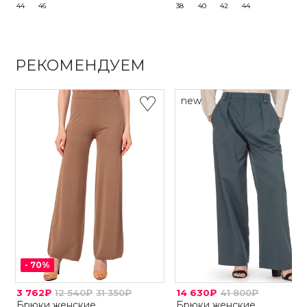
44
46
38
40
42
44
РЕКОМЕНДУЕМ
new
-
70
%
3 762₽
12 540₽
31 350₽
14 630₽
41 800₽
Брюки женские
Брюки женские