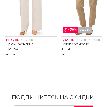
-
30
%
2д 22м
12 320₽
35 200₽
6 699₽
9 570₽
31 900₽
Брюки женские
Брюки женские
CRUNA
TELA
38
40
38
ПОДПИШИТЕСЬ НА СКИДКИ!