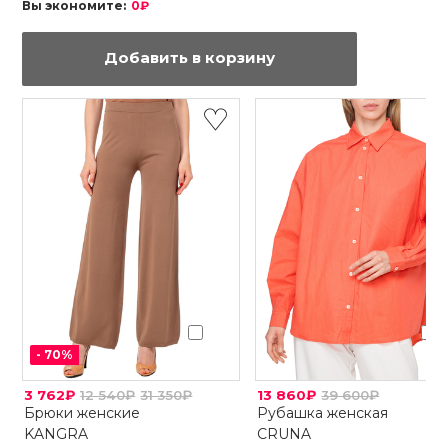
Вы экономите:
0₽
Добавить в корзину
-
70
%
3 762₽
12 540₽
31 350₽
13 860₽
39 600₽
Брюки женские
Рубашка женская
KANGRA
CRUNA