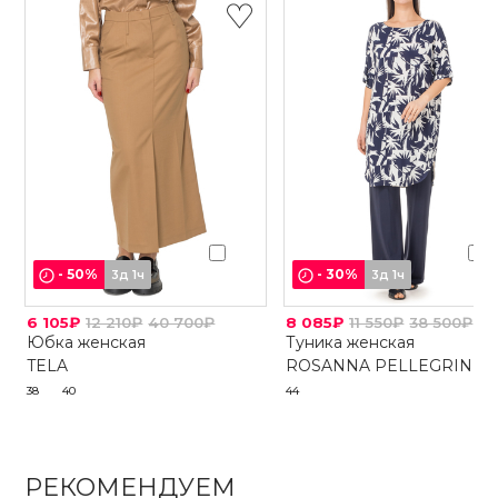
-
50
%
-
30
%
3д 1ч
3д 1ч
6 105₽
12 210₽
40 700₽
8 085₽
11 550₽
38 500₽
Юбка женская
Туника женская
TELA
ROSANNA PELLEGRINI
38
40
44
РЕКОМЕНДУЕМ