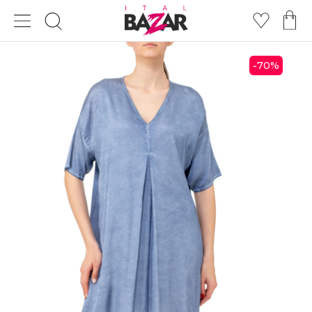
70
%
-