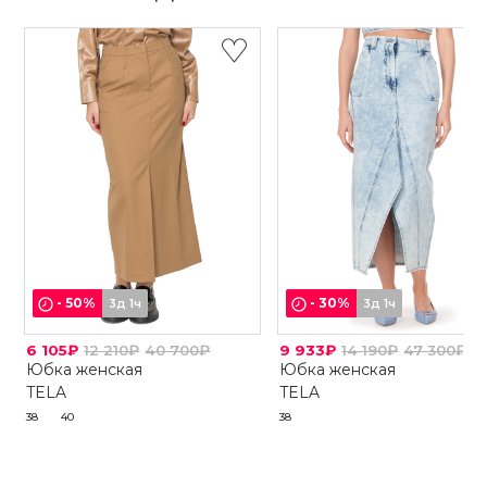
-
50
%
-
30
%
3д 1ч
3д 1ч
6 105₽
12 210₽
40 700₽
9 933₽
14 190₽
47 300₽
Юбка женская
Юбка женская
TELA
TELA
38
40
38