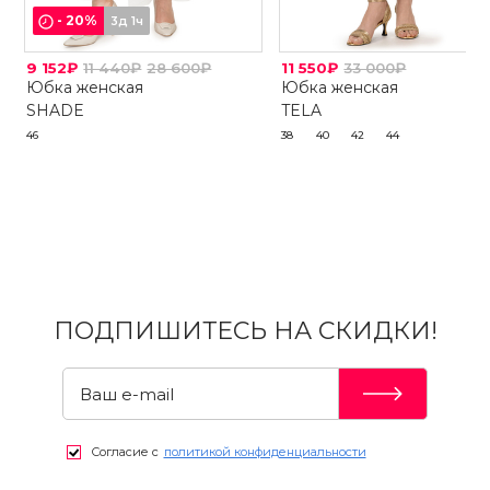
-
20
%
3д 1ч
9 152₽
11 440₽
28 600₽
11 550₽
33 000₽
Юбка женская
Юбка женская
SHADE
TELA
46
38
40
42
44
ПОДПИШИТЕСЬ НА СКИДКИ!
Согласие с
политикой конфиденциальности