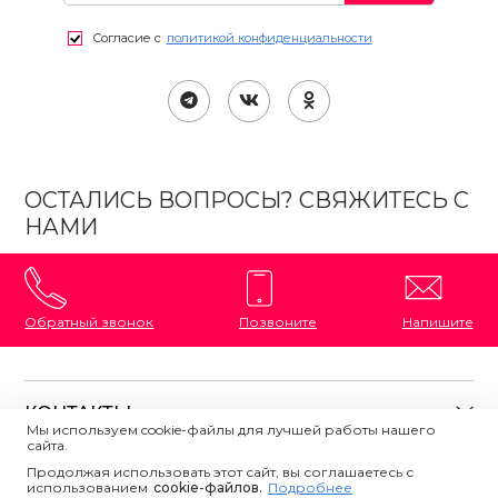
Согласие с
политикой конфиденциальности
ОСТАЛИСЬ ВОПРОСЫ? СВЯЖИТЕСЬ С
НАМИ
Обратный звонок
Позвоните
Напишите
КОНТАКТЫ
Мы используем cookie-файлы для лучшей работы нашего
сайта.
8 (800) 333-87-72
Магазины на карте
Продолжая использовать этот сайт, вы соглашаетесь с
ПОЛЕЗНАЯ ИНФОРМАЦИЯ
использованием
Напишите нам
сookie-файлов.
Подробнее