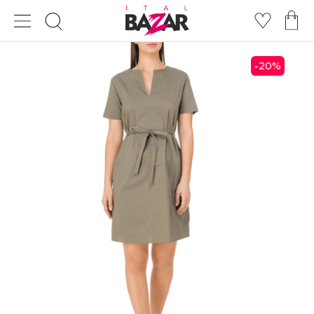
20
%
-