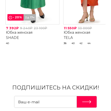
-
20
%
2д 17ч
7 392₽
9 240₽
23 100₽
11 550₽
33 000₽
Юбка женская
Юбка женская
SHADE
TELA
40
38
40
42
44
ПОДПИШИТЕСЬ НА СКИДКИ!