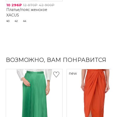
10 296₽
12 870₽
42 900₽
Платье/пояс женское
XACUS
40
42
44
ВОЗМОЖНО, ВАМ ПОНРАВИТСЯ
new