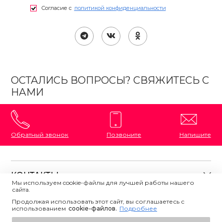
Согласие с
политикой конфиденциальности
ОСТАЛИСЬ ВОПРОСЫ? СВЯЖИТЕСЬ С
НАМИ
Обратный звонок
Позвоните
Напишите
КОНТАКТЫ
Мы используем cookie-файлы для лучшей работы нашего
сайта.
8 (800) 333-87-72
Магазины на карте
Продолжая использовать этот сайт, вы соглашаетесь с
ПОЛЕЗНАЯ ИНФОРМАЦИЯ
использованием
Напишите нам
сookie-файлов.
Подробнее
О магазине