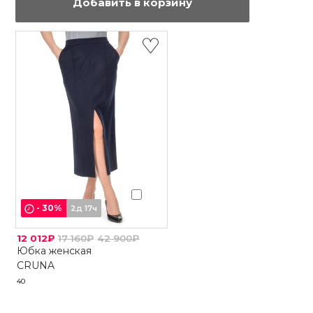
Добавить в корзину
-
30
%
2д 17ч
12 012₽
17 160₽
42 900₽
Юбка женская
CRUNA
40