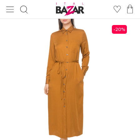
20
%
-