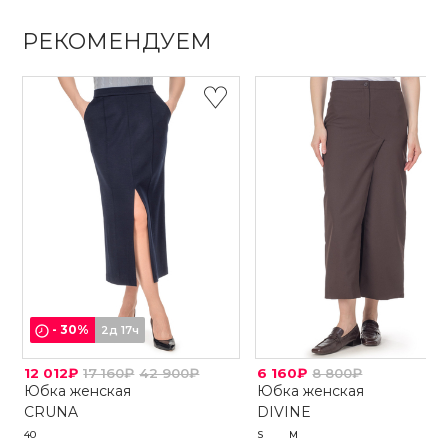
РЕКОМЕНДУЕМ
-
30
%
2д 17ч
12 012₽
17 160₽
42 900₽
6 160₽
8 800₽
Юбка женская
Юбка женская
CRUNA
DIVINE
40
S
M