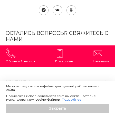
ОСТАЛИСЬ ВОПРОСЫ? СВЯЖИТЕСЬ С
НАМИ
Обратный звонок
Позвоните
Напишите
КОНТАКТЫ
Мы используем cookie-файлы для лучшей работы нашего
сайта.
8 (800) 333-87-72
Магазины на карте
Продолжая использовать этот сайт, вы соглашаетесь с
ПОЛЕЗНАЯ ИНФОРМАЦИЯ
использованием
Напишите нам
сookie-файлов.
Подробнее
О магазине
Добавить в корзину
Закрыть
Контакты
Политика конфиденциальности