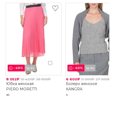
-
40
%
-
40
%
1д 4ч
1д 4ч
8 052₽
13 420₽
38 500₽
6 600₽
11 000₽
27 500₽
Юбка женская
Болеро женское
PIERO MORETTI
KANGRA
40
S