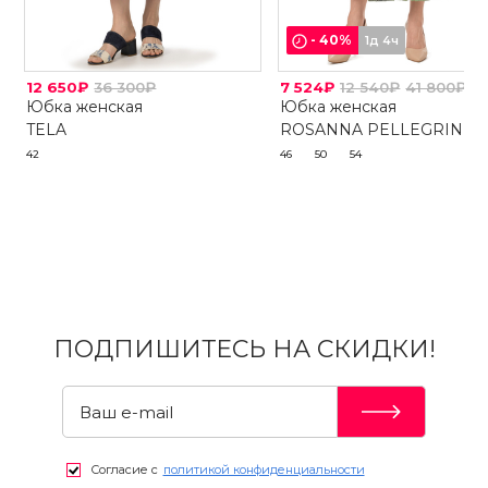
-
40
%
1д 4ч
12 650₽
36 300₽
7 524₽
12 540₽
41 800₽
Юбка женская
Юбка женская
TELA
ROSANNA PELLEGRINI
42
46
50
54
ПОДПИШИТЕСЬ НА СКИДКИ!
Согласие с
политикой конфиденциальности