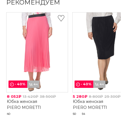
РЕКОМЕНДУЕМ
-
40
%
-
40
%
1д 4ч
1д 4ч
8 052₽
13 420₽
38 500₽
5 280₽
8 800₽
25 300₽
Юбка женская
Юбка женская
PIERO MORETTI
PIERO MORETTI
40
50
54