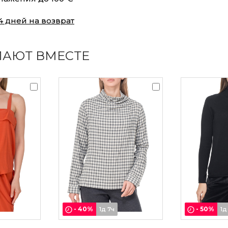
4 дней на возврат
ПАЮТ ВМЕСТЕ
-
40
%
-
50
%
1д 7ч
1д