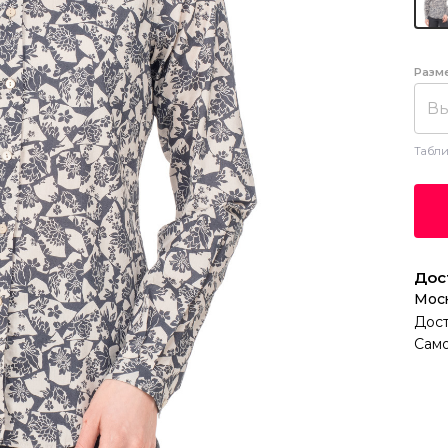
Разм
Вы
Табли
Дос
Мос
Дост
Само