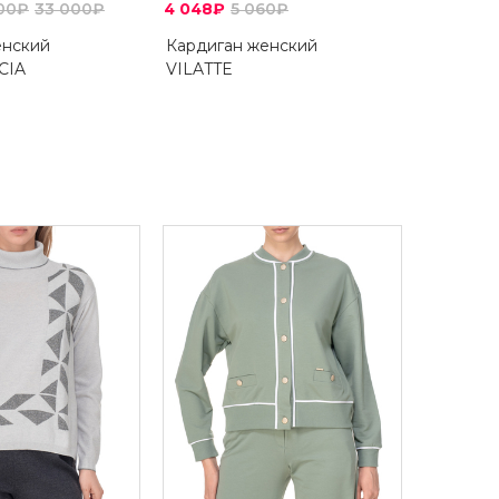
200₽
33 000₽
4 048₽
5 060₽
нский
Кардиган женский
CIA
VILATTE