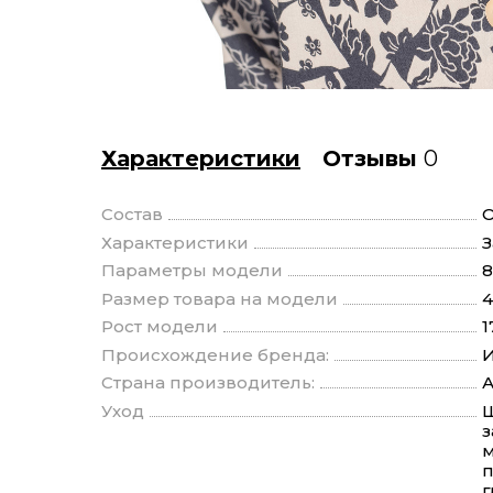
Характеристики
Отзывы
0
Состав
О
Характеристики
З
Параметры модели
8
Размер товара на модели
4
Рост модели
1
Происхождение бренда:
И
Страна производитель:
Уход
Щ
з
м
п
г