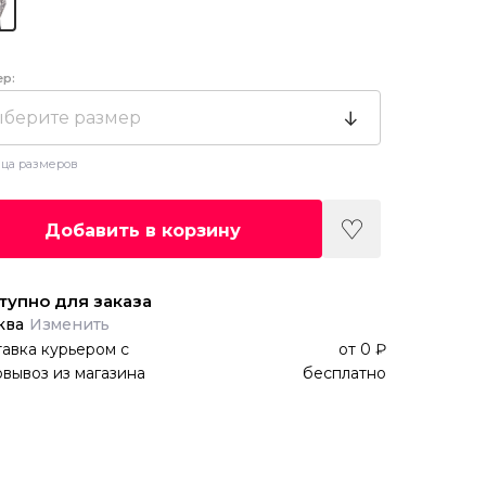
ер:
берите размер
ца размеров
Добавить в корзину
тупно для заказа
ква
Изменить
авка курьером
с
от
0 ₽
вывоз из магазина
бесплатно