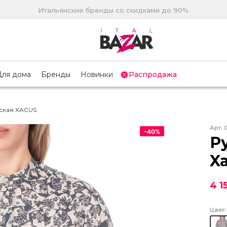
Итальянские бренды со скидками до 90%
Для дома
Бренды
Новинки
Распродажа
ская XACUS
Арт.
-
40
%
Р
X
4 1
Цвет: