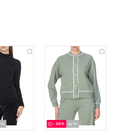
-
20
%
 7ч
1д 7ч