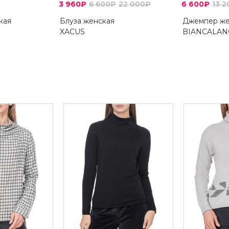
3 960₽
6 600₽
22 000₽
6 600₽
13 
кая
Блуза женская
Джемпер же
XACUS
BIANCALAN