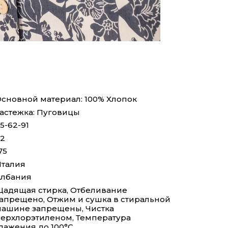
сновной материал: 100% Хлопок
астежка: Пуговицы
5-62-91
2
75
талия
Албания
адящая стирка, Отбеливание
апрещено, Отжим и сушка в стиральной
ашине запрещены, Чистка
ерхлорэтиленом, Температура
лажения до 100°С