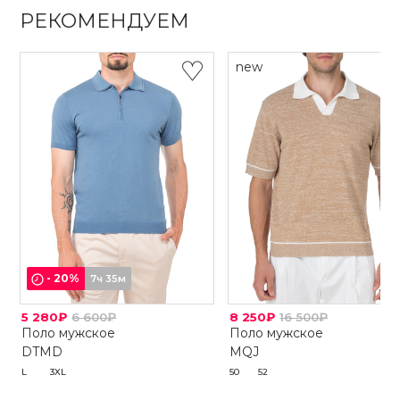
РЕКОМЕНДУЕМ
new
-
20
%
7ч 35м
5 280₽
6 600₽
8 250₽
16 500₽
Поло мужское
Поло мужское
DTMD
MQJ
L
3XL
50
52