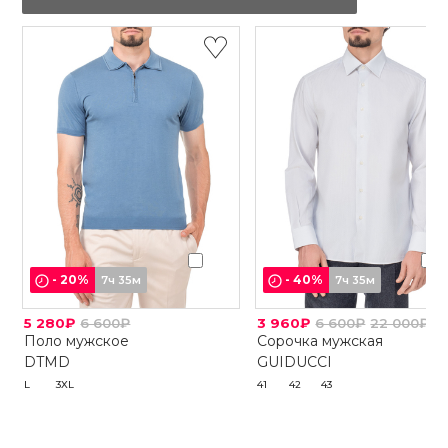
-
20
%
-
40
%
7ч 35м
7ч 35м
5 280₽
6 600₽
3 960₽
6 600₽
22 000₽
Поло мужское
Сорочка мужская
DTMD
GUIDUCCI
L
3XL
41
42
43