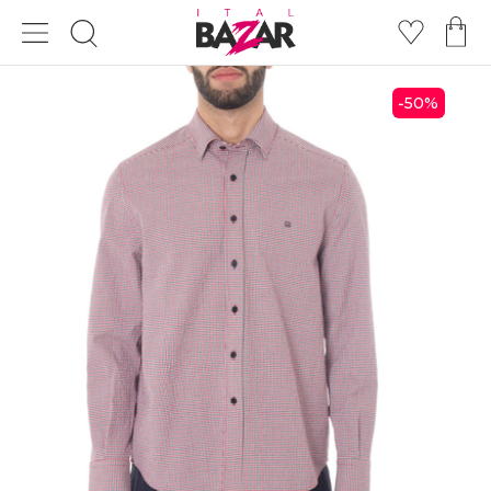
50
%
-