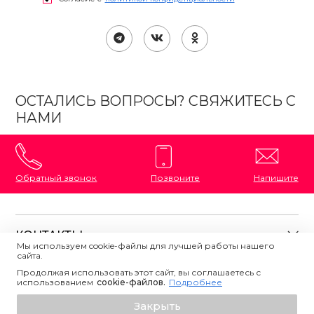
ОСТАЛИСЬ ВОПРОСЫ? СВЯЖИТЕСЬ С
НАМИ
Обратный звонок
Позвоните
Напишите
КОНТАКТЫ
Мы используем cookie-файлы для лучшей работы нашего
сайта.
8 (800) 333-87-72
Магазины на карте
Продолжая использовать этот сайт, вы соглашаетесь с
ПОЛЕЗНАЯ ИНФОРМАЦИЯ
использованием
Напишите нам
сookie-файлов.
Подробнее
О магазине
Добавить в корзину
Закрыть
Контакты