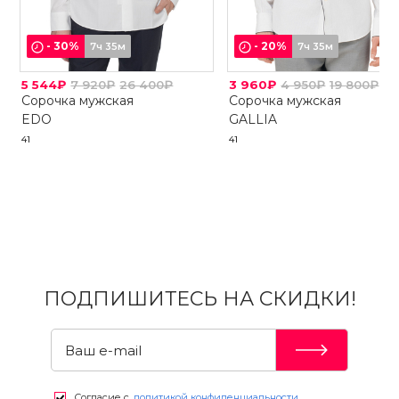
-
30
%
-
20
%
7ч 35м
7ч 35м
5 544₽
7 920₽
26 400₽
3 960₽
4 950₽
19 800₽
Сорочка мужская
Сорочка мужская
EDO
GALLIA
41
41
ПОДПИШИТЕСЬ НА СКИДКИ!
Согласие с
политикой конфиденциальности