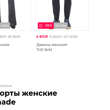
-
30
%
3ч 30м
13ч 30м
880₽
18 150₽
4 851₽
6 930₽
23 100₽
нские
Джинсы женские
THE.NIM
0592646
орты женские
hade