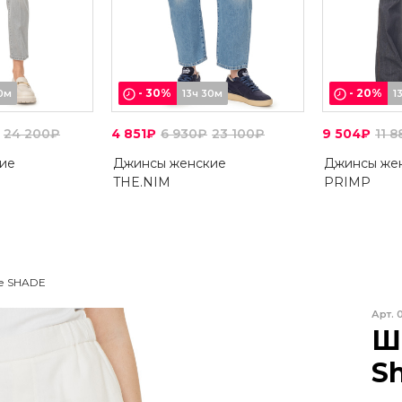
-
30
%
-
20
%
30м
13ч 30м
1
24 200₽
4 851₽
6 930₽
23 100₽
9 504₽
11 
ие
Джинсы женские
Джинсы же
THE.NIM
PRIMP
е SHADE
Арт.
Ш
S