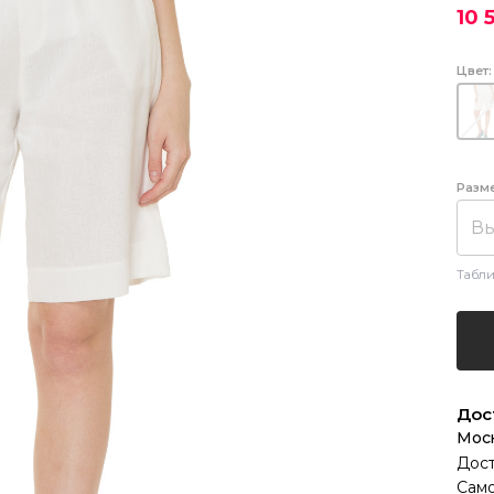
10 
Цвет:
Разм
Вы
Табли
Дос
Мос
Дост
Само