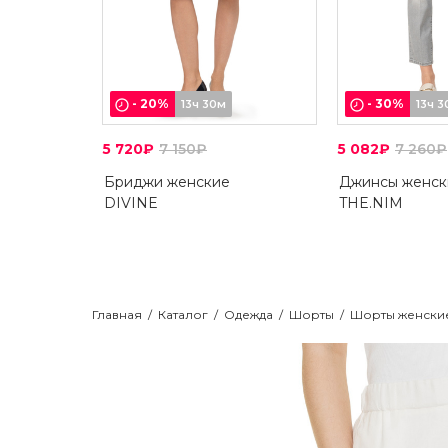
-
20
%
-
30
%
13ч 30м
13ч 
5 720₽
7 150₽
5 082₽
7 260₽
Бриджи женские
Джинсы женск
DIVINE
THE.NIM
Главная
/
Каталог
/
Одежда
/
Шорты
/
Шорты женски