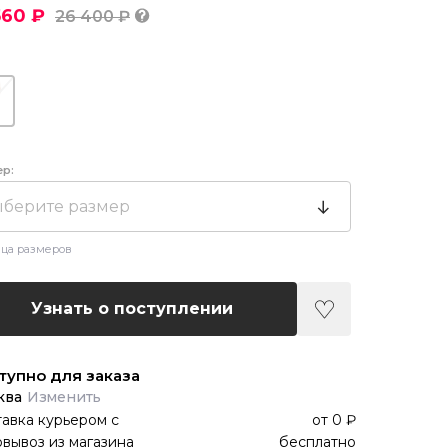
560 ₽
26 400 ₽
ер:
берите размер
ца размеров
Узнать о поступлении
тупно для заказа
ква
Изменить
авка курьером
с
от
0 ₽
вывоз из магазина
бесплатно