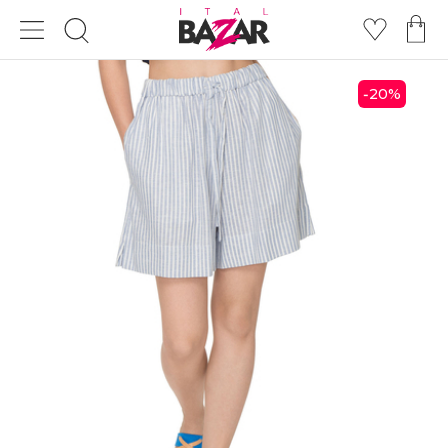
20
%
-