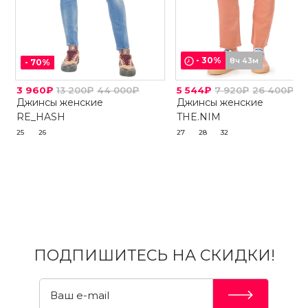
-
30
%
8ч 43м
-
70
%
3 960₽
13 200₽
44 000₽
5 544₽
7 920₽
26 400₽
Джинсы женские
Джинсы женские
RE_HASH
THE.NIM
25
26
27
28
32
ПОДПИШИТЕСЬ НА СКИДКИ!