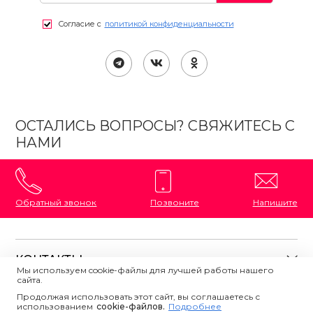
Согласие с
политикой конфиденциальности
ОСТАЛИСЬ ВОПРОСЫ? СВЯЖИТЕСЬ С
НАМИ
Обратный звонок
Позвоните
Напишите
КОНТАКТЫ
Мы используем cookie-файлы для лучшей работы нашего
сайта.
8 (800) 333-87-72
Магазины на карте
Продолжая использовать этот сайт, вы соглашаетесь с
ПОЛЕЗНАЯ ИНФОРМАЦИЯ
использованием
Напишите нам
сookie-файлов.
Подробнее