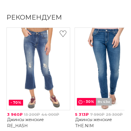
РЕКОМЕНДУЕМ
-
30
%
8ч 43м
-
70
%
3 960₽
13 200₽
44 000₽
5 313₽
7 590₽
25 300₽
Джинсы женские
Джинсы женские
RE_HASH
THE.NIM