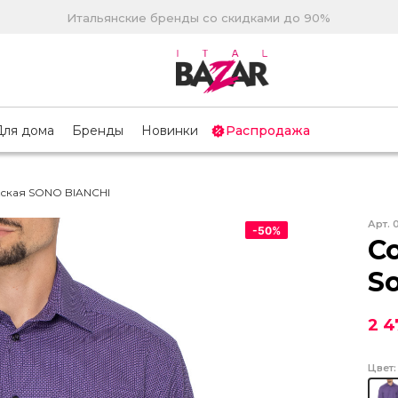
Итальянские бренды со скидками до 90%
Для дома
Бренды
Новинки
Распродажа
ская SONO BIANCHI
Арт.
-
50
%
С
S
2 4
Цвет: