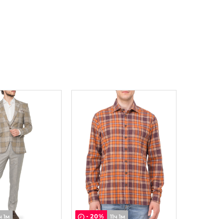
-
20
%
ч 1м
11ч 1м