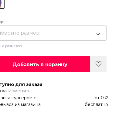
ер:
берите размер
ца размеров
Добавить в корзину
тупно для заказа
ква
Изменить
авка курьером
с
от
0 ₽
вывоз из магазина
бесплатно