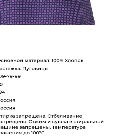
сновной материал: 100% Хлопок
астежка: Пуговицы
09-79-99
0
84
оссия
оссия
тирка запрещена, Отбеливание
апрещено, Отжим и сушка в стиральной
ашине запрещены, Температура
лажения до 100°С