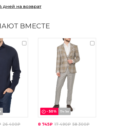
4 дней на возврат
ПАЮТ ВМЕСТЕ
-
50
%
м
11ч 1м
₽
26 400₽
8 745₽
17 490₽
58 300₽