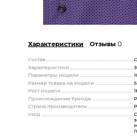
Характеристики
Отзывы
0
Состав
О
Характеристики
З
Параметры модели
1
Размер товара на модели
5
Рост модели
1
Происхождение бренда:
Р
Страна производитель:
Р
Уход
С
з
м
г