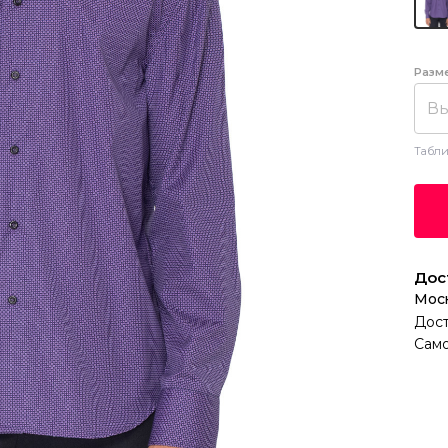
Разм
Вы
Табли
Дос
Мос
Дост
Само