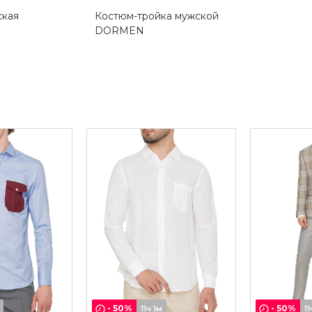
ская
Костюм-тройка мужской
DORMEN
-
50
%
-
50
%
11ч 1м
11