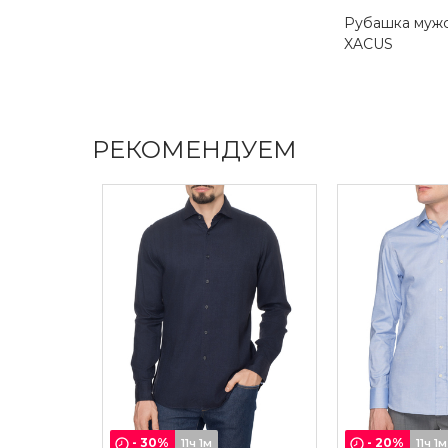
Рубашка муж
XACUS
РЕКОМЕНДУЕМ
-
30
%
-
20
%
11ч 1м
11ч 1м