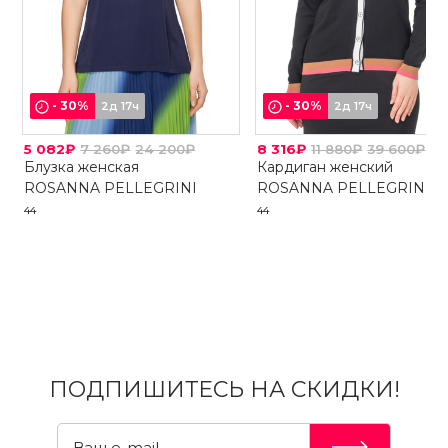
-
30
%
-
30
%
2д 17ч
2д 17ч
5 082₽
7 260₽
24 200₽
8 316₽
11 880₽
39 600₽
Блузка женская
Кардиган женский
ROSANNA PELLEGRINI
ROSANNA PELLEGRINI
44
44
ПОДПИШИТЕСЬ НА СКИДКИ!