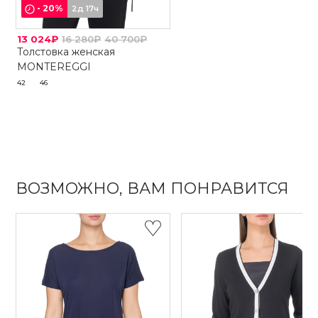
-
20
%
2д 17ч
13 024₽
16 280₽
40 700₽
Толстовка женская
MONTEREGGI
42
46
ВОЗМОЖНО, ВАМ ПОНРАВИТСЯ