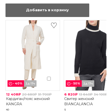
Добавить в корзину
-
40
%
-
50
%
2д 17ч
2д 17ч
12 408₽
20 680₽
51 700₽
6 820₽
13 640₽
34 100₽
Кардиган/пояс женский
Свитер женский
KANGRA
BIANCALANCIA
40
S