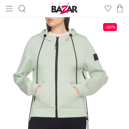
20
%
-