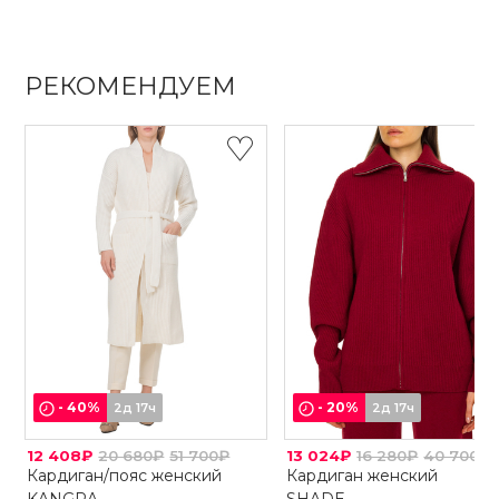
РЕКОМЕНДУЕМ
-
40
%
-
20
%
2д 17ч
2д 17ч
12 408₽
20 680₽
51 700₽
13 024₽
16 280₽
40 700₽
Кардиган/пояс женский
Кардиган женский