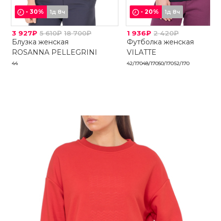
-
30
%
-
20
%
1д 8ч
1д 8ч
3 927₽
5 610₽
18 700₽
1 936₽
2 420₽
Блузка женская
Футболка женская
ROSANNA PELLEGRINI
VILATTE
44
42/170
48/170
50/170
52/170