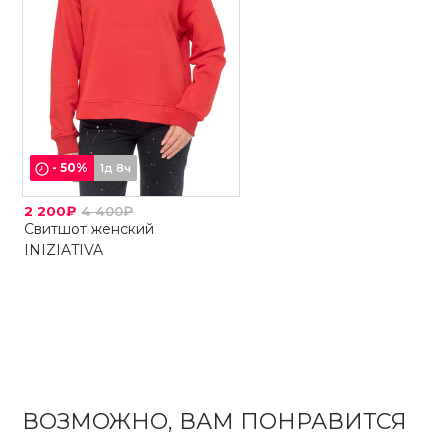
-
50
%
1д 8ч
2 200₽
4 400₽
Свитшот женский
INIZIATIVA
ВОЗМОЖНО, ВАМ ПОНРАВИТСЯ