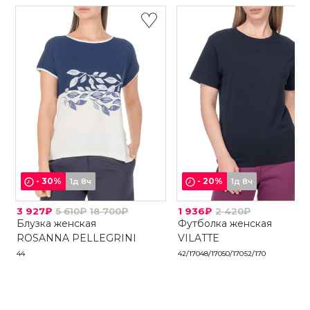
-
30
%
-
20
%
1д 8ч
1д 8ч
3 927₽
5 610₽
18 700₽
1 936₽
2 420₽
Блузка женская
Футболка женская
ROSANNA PELLEGRINI
VILATTE
44
42/170
48/170
50/170
52/170