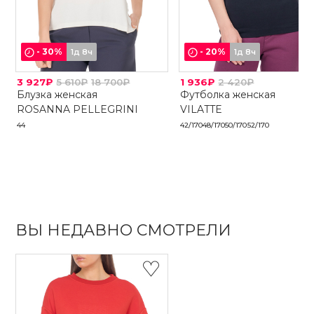
-
30
%
-
20
%
1д 8ч
1д 8ч
3 927₽
5 610₽
18 700₽
1 936₽
2 420₽
Блузка женская
Футболка женская
ROSANNA PELLEGRINI
VILATTE
44
42/170
48/170
50/170
52/170
ВЫ НЕДАВНО СМОТРЕЛИ