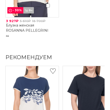
-
30
%
1д 8ч
3 927₽
5 610₽
18 700₽
Блузка женская
ROSANNA PELLEGRINI
44
РЕКОМЕНДУЕМ