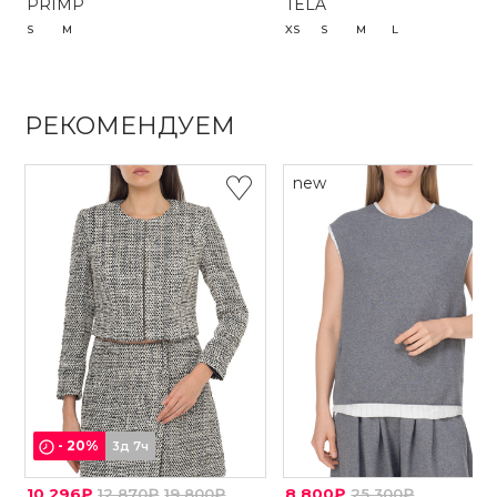
PRIMP
TELA
S
M
XS
S
M
L
РЕКОМЕНДУЕМ
new
-
20
%
3д 7ч
10 296₽
12 870₽
19 800₽
8 800₽
25 300₽