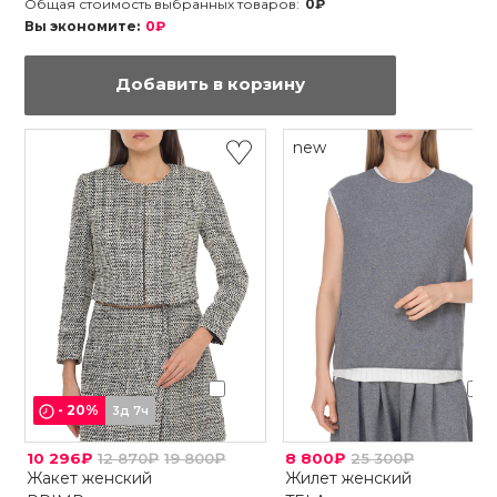
Общая стоимость выбранных товаров:
0₽
Вы экономите:
0₽
Добавить в корзину
new
-
20
%
3д 7ч
10 296₽
12 870₽
19 800₽
8 800₽
25 300₽
Жакет женский
Жилет женский