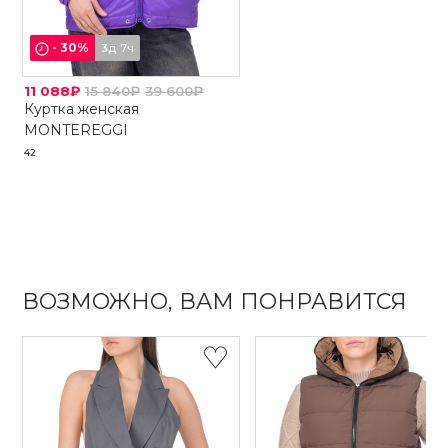
-
30
%
3д 7ч
11 088₽
15 840₽
39 600₽
Куртка женская
MONTEREGGI
42
ВОЗМОЖНО, ВАМ ПОНРАВИТСЯ