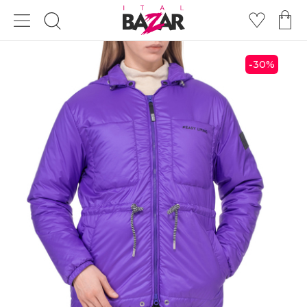
30
%
-