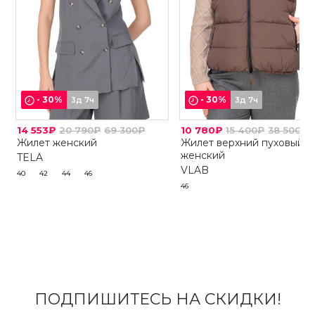
-
30
%
-
30
%
3д 7ч
3д 7ч
14 553₽
20 790₽
69 300₽
10 780₽
15 400₽
38 500₽
Жилет женский
Жилет верхний пуховый
женский
TELA
VLAB
40
42
44
46
46
ПОДПИШИТЕСЬ НА СКИДКИ!