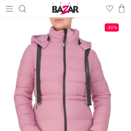
20
%
-