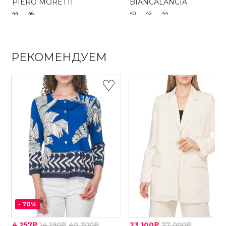
PIERO MORETTI
BIANCALANCIA
44
46
40
42
44
РЕКОМЕНДУЕМ
-
70
%
4 257₽
14 190₽
40 700₽
23 100₽
77 000₽