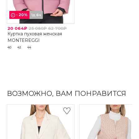
-
20
%
1д 6ч
20 064₽
25 080₽
62 700₽
Куртка пуховая женская
MONTEREGGI
40
42
44
ВОЗМОЖНО, ВАМ ПОНРАВИТСЯ