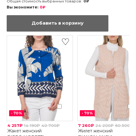
Общая стоимость выбранных товаров:
0₽
Вы экономите:
0₽
Добавить в корзину
-
70
%
-
70
%
4 257₽
14 190₽
40 700₽
7 260₽
24 200₽
60 500₽
Жакет женский
Жилет женский