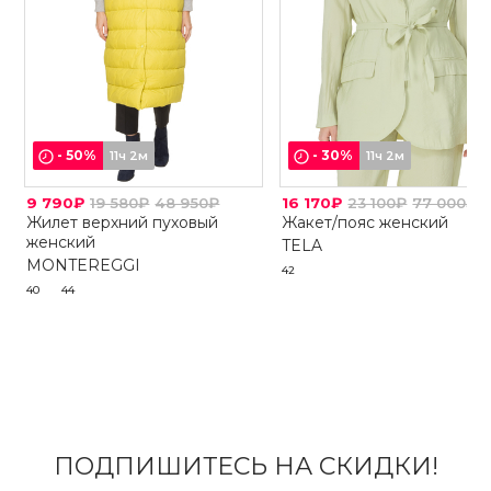
-
50
%
-
30
%
11ч 2м
11ч 2м
9 790₽
19 580₽
48 950₽
16 170₽
23 100₽
77 000₽
Жилет верхний пуховый
Жакет/пояс женский
женский
TELA
MONTEREGGI
42
40
44
ПОДПИШИТЕСЬ НА СКИДКИ!