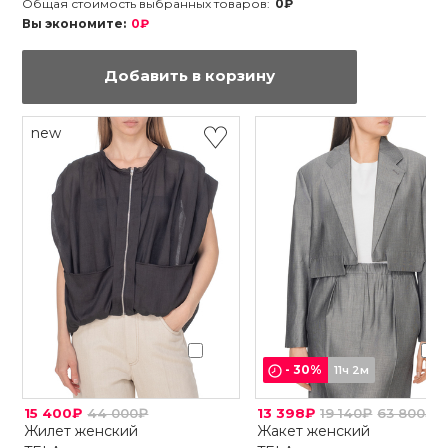
Общая стоимость выбранных товаров:
0₽
Вы экономите:
0₽
Добавить в корзину
new
-
30
%
11ч 2м
15 400₽
44 000₽
13 398₽
19 140₽
63 800₽
Жилет женский
Жакет женский