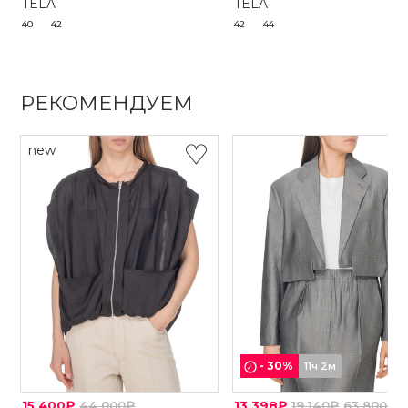
TELA
TELA
40
42
42
44
РЕКОМЕНДУЕМ
new
-
30
%
11ч 2м
15 400₽
44 000₽
13 398₽
19 140₽
63 800₽