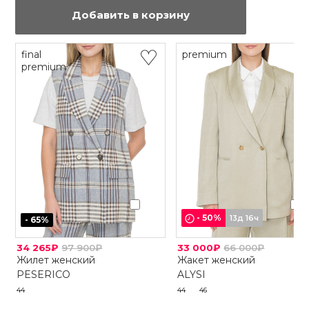
Добавить в корзину
final
premium
premium
-
50
%
13д 16ч
-
65
%
34 265₽
97 900₽
33 000₽
66 000₽
Жилет женский
Жакет женский
PESERICO
ALYSI
44
44
46