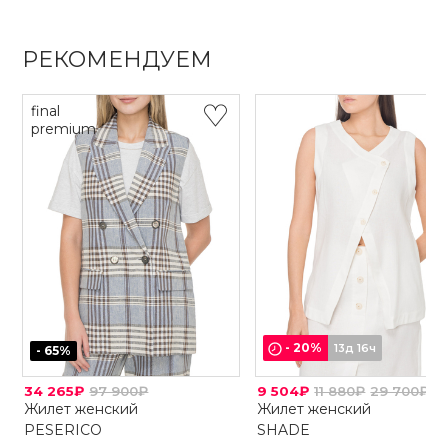
РЕКОМЕНДУЕМ
final
premium
-
20
%
13д 16ч
-
65
%
34 265₽
97 900₽
9 504₽
11 880₽
29 700₽
Жилет женский
Жилет женский
PESERICO
SHADE