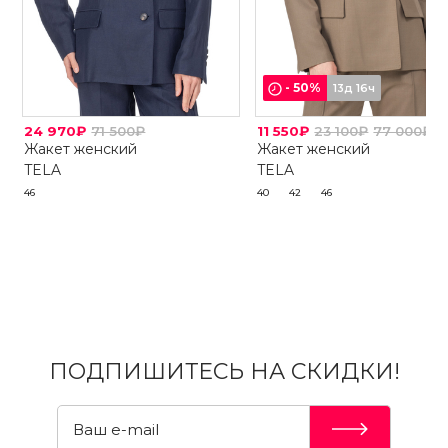
-
50
%
13д 16ч
24 970₽
71 500₽
11 550₽
23 100₽
77 000₽
Жакет женский
Жакет женский
TELA
TELA
46
40
42
46
ПОДПИШИТЕСЬ НА СКИДКИ!