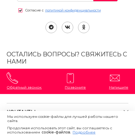
Согласие с
политикой конфиденциальности
ОСТАЛИСЬ ВОПРОСЫ? СВЯЖИТЕСЬ С
НАМИ
Обратный звонок
Позвоните
Напишите
КОНТАКТЫ
Мы используем cookie-файлы для лучшей работы нашего
сайта.
8 (800) 333-87-72
Магазины на карте
Продолжая использовать этот сайт, вы соглашаетесь с
ПОЛЕЗНАЯ ИНФОРМАЦИЯ
использованием
Напишите нам
сookie-файлов.
Подробнее